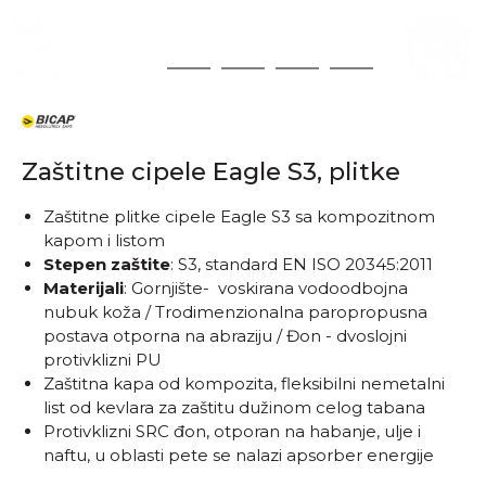
1
2
3
4
5
Zaštitne cipele Eagle S3, plitke
Zaštitne plitke cipele Eagle S3 sa kompozitnom
kapom i listom
Stepen zaštite
: S3, standard EN ISO 20345:2011
Materijali
: Gornjište- voskirana vodoodbojna
nubuk koža / Trodimenzionalna paropropusna
postava otporna na abraziju / Đon - dvoslojni
protivklizni PU
Zaštitna kapa od kompozita, fleksibilni nemetalni
list od kevlara za zaštitu dužinom celog tabana
Protivklizni SRC đon, otporan na habanje, ulje i
naftu, u oblasti pete se nalazi apsorber energije