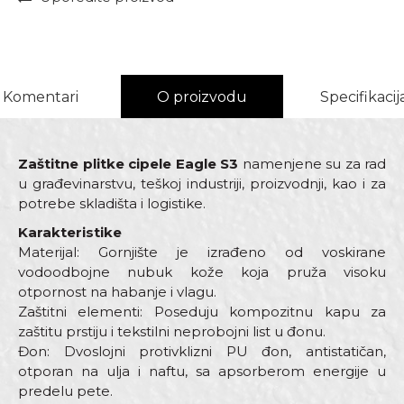
Komentari
O proizvodu
Specifikacij
Zaštitne plitke cipele Eagle S3
namenjene su za rad
u građevinarstvu, teškoj industriji, proizvodnji, kao i za
potrebe skladišta i logistike.
Karakteristike
Materijal: Gornjište je izrađeno od voskirane
vodoodbojne nubuk kože koja pruža visoku
otpornost na habanje i vlagu.
Zaštitni elementi: Poseduju kompozitnu kapu za
zaštitu prstiju i tekstilni neprobojni list u đonu.
Đon: Dvoslojni protivklizni PU đon, antistatičan,
otporan na ulja i naftu, sa apsorberom energije u
predelu pete.