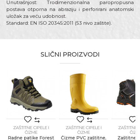
Unutrašnjost: Trodimenzionalna paropropusna
postava otporna na abraziju i perforirani anatomski
uložak za veću udobnost.
Standard: EN ISO 20345:2011 (S3 nivo zaštite).
Karakteristika
Vrednost
Ime/Nadimak
Kategorija
Zaštitne cipele i čizme
SLIČNI PROIZVODI
Boja
Braon
Email adresa
Stepen zaštite
S3 SRC
Zanati
Zidari
Brendovi
Bicap
Poruka
ZAŠTITNE CIPELE I
ZAŠTITNE CIPELE I
ZAŠTITNE C
ČIZME
ČIZME
ČIZM
Radne patike Forest
Čizme PVC zaštitne,
Zaštitne 