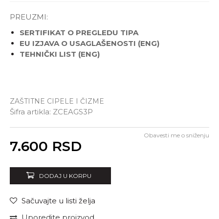
PREUZMI:
SERTIFIKAT O PREGLEDU TIPA
EU IZJAVA O USAGLAŠENOSTI (ENG)
TEHNIČKI LIST (ENG)
Izaberi veličinu:
ZAŠTITNE CIPELE I ČIZME
39
40
41
42
44
Šifra artikla:
ZCEAGS3P
45
47
Obavesti me o sniženju
Unesi količinu
7.600
RSD
DODAJ U KORPU
Sačuvajte u listi želja
Uporedite proizvod