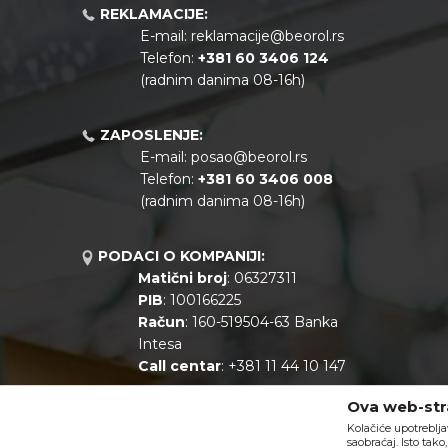
REKLAMACIJE:
E-mail:
reklamacije@beorol.rs
Telefon:
+381
60 3406 124
(radnim danima 08-16h)
ZAPOSLENJE:
E-mail:
posao@beorol.rs
Telefon:
+381
60 3406 008
(radnim danima 08-16h)
PODACI O KOMPANIJI:
Matični broj
: 06327311
PIB
: 100166225
Račun
: 160-519504-63 Banka
Intesa
Call centar
: +381 11 44 10 147
Ova web-stra
Kolačiće upotreblja
saobraćaj. Isto tak