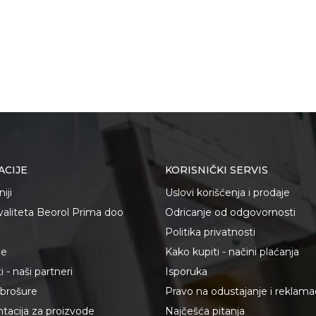
ACIJE
KORISNIČKI SERVIS
iji
Uslovi korišćenja i prodaje
kvaliteta Beorol Prima doo
Odricanje od odgovornosti
Politika privatnosti
je
Kako kupiti - načini plaćanja
 - naši partneri
Isporuka
i brošure
Pravo na odustajanje i reklama
acija za proizvode
Najčešća pitanja