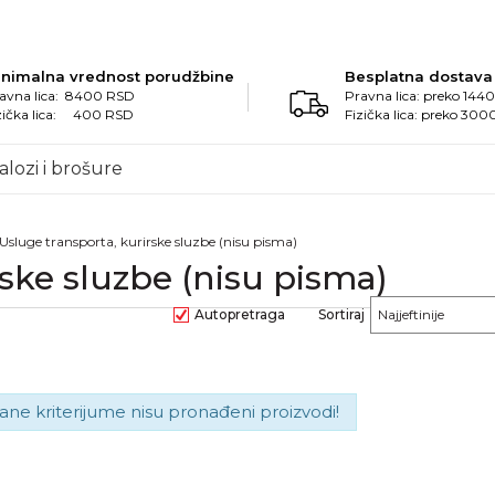
inimalna vrednost porudžbine
Besplatna dostava
avna lica: 8400 RSD
Pravna lica: preko 14
zička lica: 400 RSD
Fizička lica: preko 30
alozi i brošure
Usluge transporta, kurirske sluzbe (nisu pisma)
rske sluzbe (nisu pisma)
Autopretraga
Sortiraj
ane kriterijume nisu pronađeni proizvodi!