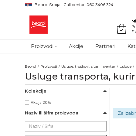
Beorol Srbija
Call centar: 060 3406 324
M
Pr
Fi
Proizvodi
Akcije
Partneri
Kat
Beorol
Proizvodi
Usluge, troškovi, sitan inventar
Usluge
Usluge transporta, kuri
Kolekcije
Akcija 20%
Naziv ili šifra proizvoda
Za izabr