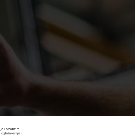
 i analizirali
 oglašavanje i