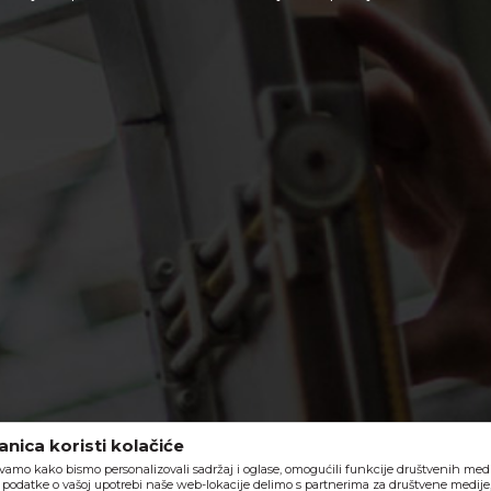
nica koristi kolačiće
vamo kako bismo personalizovali sadržaj i oglase, omogućili funkcije društvenih medija
o, podatke o vašoj upotrebi naše web-lokacije delimo s partnerima za društvene medije,