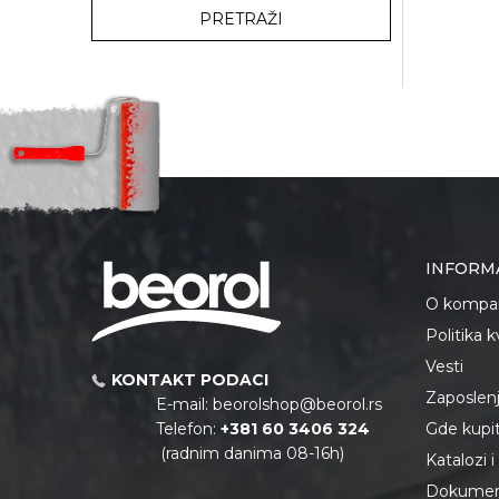
PRETRAŽI
INFORM
O kompan
Politika 
Vesti
KONTAKT PODACI
Zaposlen
E-mail:
beorolshop@beorol.rs
Telefon:
+381 60 3406 324
Gde kupiti
(radnim danima 08-16h)
Katalozi 
Dokument