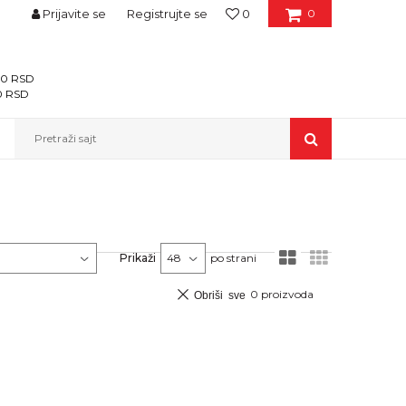
Prijavite se
Registrujte se
0
0
400 RSD
00 RSD
Pretraži sajt
Prikaži
po strani
0
proizvoda
Obriši sve