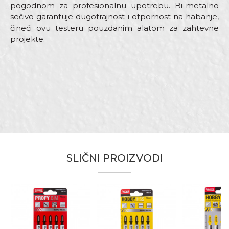
pogodnom za profesionalnu upotrebu. Bi-metalno
sečivo garantuje dugotrajnost i otpornost na habanje,
čineći ovu testeru pouzdanim alatom za zahtevne
projekte.
Karakteristika
Vrednost
Ime/Nadimak
Kategorija
Ubodne testere
Dimenzija
100mm
Email adresa
Materijal
Bi-metalno sečivo
Namena
Za drvo
Tip
Profi
SLIČNI PROIZVODI
Poruka
Zanati
Parketari, Stolari, Tapetari
Brendovi
Beorol