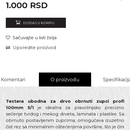
Unesi količinu
1.000
RSD
DODAJ U KORPU
Sačuvajte u listi želja
Uporedite proizvod
Komentari
O proizvodu
Specifikacij
Testera ubodna za drvo obrnuti zupci profi
100mm 5/1
je idealna za pravolinijsko precizno
sečenje tvrdog i mekog drveta, laminata i plastike. Sa
obrnuto postavljenim zupcima, omogućava izuzetno
čist rez sa minimalnim oštećenjima površine, što je čini