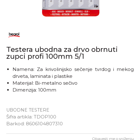
Testera ubodna za drvo obrnuti
zupci profi 100mm 5/1
Namena: Za krivolinijsko sečenje tvrdog i mekog
drveta, laminata i plastike
Materijal: Bi-metalno sečivo
Dimenzija: 100mm
UBODNE TESTERE
Šifra artikla:
TDOP100
Barkod:
8606104807310
Obavesti me o sniženju