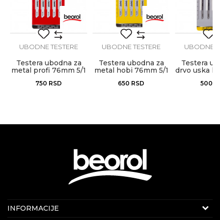
Anti-spam zaštita - izračunajte koliko je 9 - 4 :
POŠALJI
UBODNE TESTERE
UBODNE TESTERE
UBODNE T
Testera ubodna za
Testera ubodna za
Testera ub
metal profi 76mm 5/1
metal hobi 76mm 5/1
drvo uska h
5/1
750
RSD
650
RSD
500
R
KONTAKT PODACI
INFORMACIJE
E-mail:
beorolshop@beorol.rs