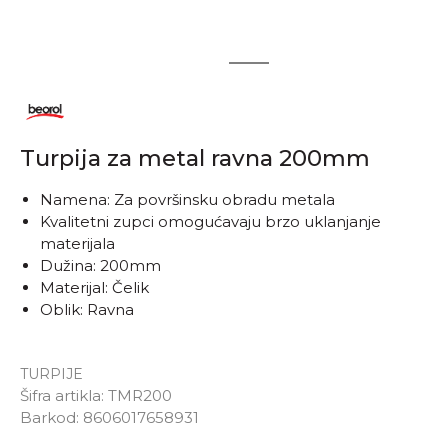
1
2
Turpija za metal ravna 200mm
Namena: Za površinsku obradu metala
Kvalitetni zupci omogućavaju brzo uklanjanje
materijala
Dužina: 200mm
Materijal: Čelik
Oblik: Ravna
TURPIJE
Šifra artikla:
TMR200
Barkod:
8606017658931