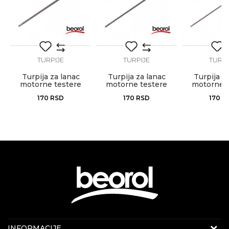
Anti-spam zaštita - izračunajte koliko je 2 + 3 :
POŠALJI
TURPIJE
TURPIJE
TURPI
Turpija za lanac
Turpija za lanac
Turpija z
motorne testere
motorne testere
motorne t
5.2mm
4.5mm
3.5
170
RSD
170
RSD
170
R
KONTAKT PODACI
INFORMACIJE