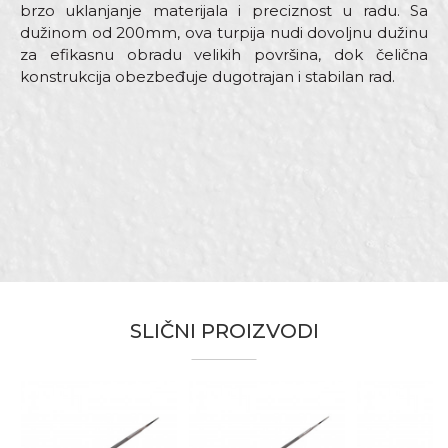
brzo uklanjanje materijala i preciznost u radu. Sa
dužinom od 200mm, ova turpija nudi dovoljnu dužinu
za efikasnu obradu velikih površina, dok čelična
konstrukcija obezbeđuje dugotrajan i stabilan rad.
Karakteristika
Vrednost
Ime/Nadimak
Kategorija
Turpije
Dimenzija
200mm
Email adresa
Namena
Za obradu metala
Bravari, Hobby, Mehaničari,
Zanati
Monteri, Parketari, Stolari,
Tapetari, Tesari, Zidari
Poruka
SLIČNI PROIZVODI
Brendovi
Beorol