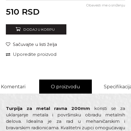
Obavesti me o sniženju
Unesi količinu
510
RSD
DODAJ U KORPU
Sačuvajte u listi želja
Uporedite proizvod
Komentari
O proizvodu
Specifikacij
Turpija za metal ravna 200mm
koristi se za
uklanjanje metala i površinsku obradu metalnih
delova. Idealna je za rad u mehaničarskim i
bravarskim radionicama. Kvalitetni zupci omogućavaju