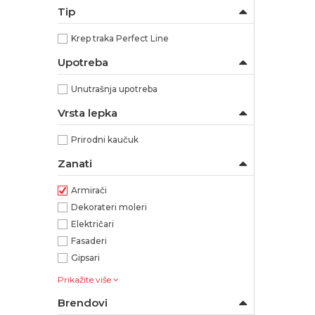
Tip
Krep traka Perfect Line
Upotreba
Unutrašnja upotreba
Vrsta lepka
Prirodni kaučuk
Zanati
Armirači
Dekorateri moleri
Električari
Fasaderi
Gipsari
Prikažite više
Brendovi