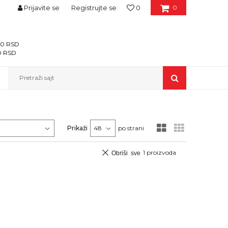
Prijavite se
Registrujte se
0
0
400 RSD
00 RSD
Pretraži sajt
Prikaži
po strani
1
proizvoda
Obriši sve