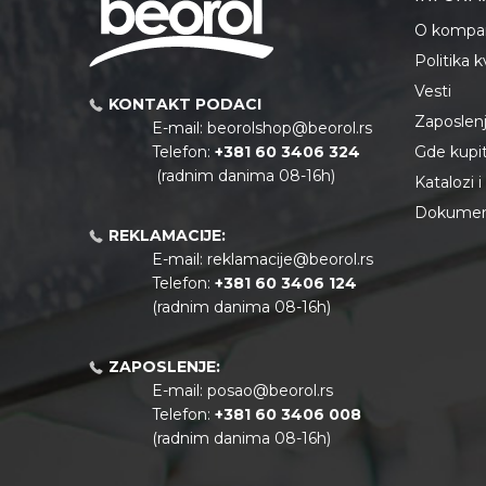
O kompan
Politika 
Vesti
KONTAKT PODACI
Zaposlen
E-mail:
beorolshop@beorol.rs
Telefon:
+381 60 3406 324
Gde kupiti
(radnim danima 08-16h)
Katalozi 
Dokument
REKLAMACIJE:
E-mail:
reklamacije@beorol.rs
Telefon:
+381
60 3406 124
(radnim danima 08-16h)
ZAPOSLENJE:
E-mail:
posao@beorol.rs
Telefon:
+381
60 3406 008
(radnim danima 08-16h)