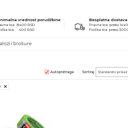
inimalna vrednost porudžbine
Besplatna dostava
avna lica: 8400 RSD
Pravna lica: preko 14
zička lica: 400 RSD
Fizička lica: preko 30
alozi i brošure
Autopretraga
Sortiraj
i