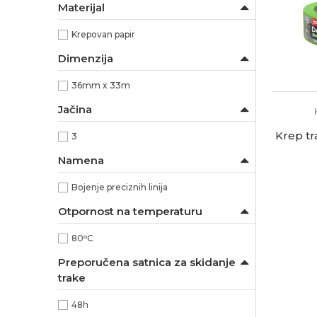
Materijal
Krepovan papir
Dimenzija
36mm x 33m
Jačina
Krep t
3
Namena
Bojenje preciznih linija
Otpornost na temperaturu
80ᵒC
Preporučena satnica za skidanje
trake
48h