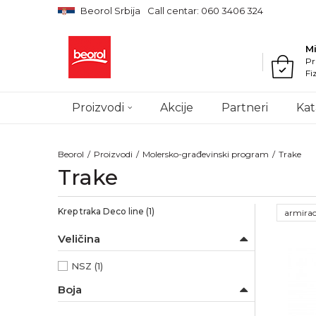
Beorol Srbija
Call centar: 060 3406 324
M
Pr
Fi
Proizvodi
Akcije
Partneri
Kat
Beorol
Proizvodi
Molersko-građevinski program
Trake
Trake
Krep traka Deco line
(1)
armirac
Veličina
NSZ
(1)
Boja