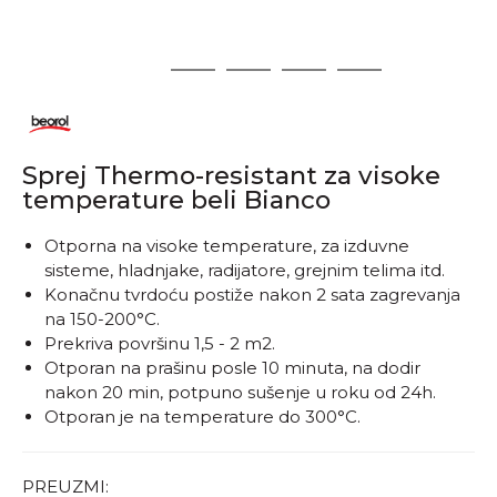
1
2
3
4
5
Sprej Thermo-resistant za visoke
temperature beli Bianco
Otporna na visoke temperature, za izduvne
sisteme, hladnjake, radijatore, grejnim telima itd.
Konačnu tvrdoću postiže nakon 2 sata zagrevanja
na 150-200°C.
Prekriva površinu 1,5 - 2 m2.
Otporan na prašinu posle 10 minuta, na dodir
nakon 20 min, potpuno sušenje u roku od 24h.
Otporan je na temperature do 300°C.
PREUZMI: