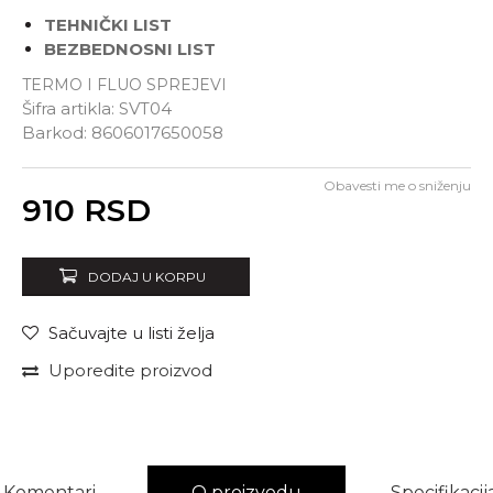
TEHNIČKI LIST
BEZBEDNOSNI LIST
TERMO I FLUO SPREJEVI
Šifra artikla:
SVT04
Barkod:
8606017650058
Obavesti me o sniženju
Unesi količinu
910
RSD
DODAJ U KORPU
Sačuvajte u listi želja
Uporedite proizvod
Komentari
O proizvodu
Specifikacij