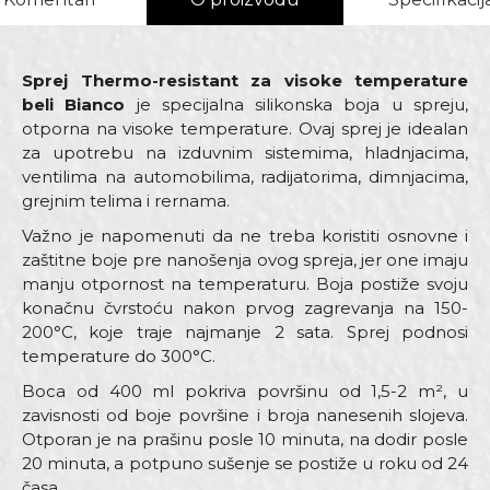
Sprej Thermo-resistant za visoke temperature
beli Bianco
je specijalna silikonska boja u spreju,
otporna na visoke temperature. Ovaj sprej je idealan
za upotrebu na izduvnim sistemima, hladnjacima,
ventilima na automobilima, radijatorima, dimnjacima,
grejnim telima i rernama.
Važno je napomenuti da ne treba koristiti osnovne i
zaštitne boje pre nanošenja ovog spreja, jer one imaju
manju otpornost na temperaturu. Boja postiže svoju
konačnu čvrstoću nakon prvog zagrevanja na 150-
200°C, koje traje najmanje 2 sata. Sprej podnosi
temperature do 300°C.
Boca od 400 ml pokriva površinu od 1,5-2 m², u
zavisnosti od boje površine i broja nanesenih slojeva.
Otporan je na prašinu posle 10 minuta, na dodir posle
20 minuta, a potpuno sušenje se postiže u roku od 24
časa.