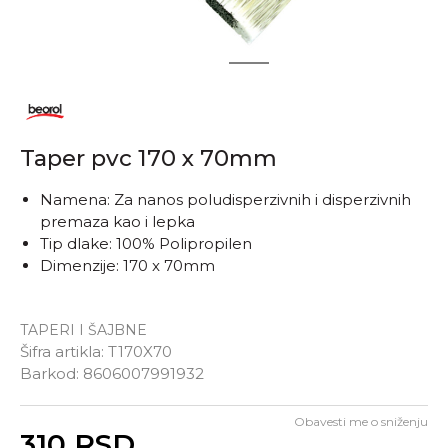
1
2
Taper pvc 170 x 70mm
Namena: Za nanos poludisperzivnih i disperzivnih
premaza kao i lepka
Tip dlake: 100% Polipropilen
Dimenzije: 170 x 70mm
TAPERI I ŠAJBNE
Šifra artikla:
T170X70
Barkod:
8606007991932
Obavesti me o sniženju
Unesi količinu
310
RSD