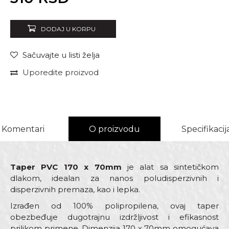
DODAJ U KORPU
Sačuvajte u listi želja
Uporedite proizvod
Komentari
O proizvodu
Specifikacij
Taper PVC 170 x 70mm
je alat sa sintetičkom
dlakom, idealan za nanos poludisperzivnih i
disperzivnih premaza, kao i lepka.
Izrađen od 100% polipropilena, ovaj taper
obezbeđuje dugotrajnu izdržljivost i efikasnost
prilikom primene. Dimenzija 170 x 70mm omogućava