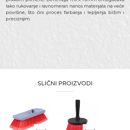
lako rukovanje i ravnomeran nanos materijala na veće
površine, što čini proces farbanja i lepljenja bržim i
preciznijim.
Karakteristika
Vrednost
Ime/Nadimak
Kategorija
Taperi i šajbne
Dimenzija
170 x 70mm
Email adresa
Preporučuje se za nanos
Namena
poludisperzivnih i disperzivnih
premaza kao i lepka
SLIČNI PROIZVODI
Tip dlake
100% Polipropilen
Poruka
Zanati
Tapetari
Brendovi
Beorol