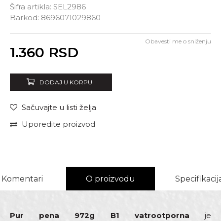
Šifra artikla:
SEL2986
Barkod:
8696071029860
Obavesti me o sniženju
Unesi količinu
1.360
RSD
DODAJ U KORPU
Sačuvajte u listi želja
Uporedite proizvod
Komentari
O proizvodu
Specifikacij
Pur pena 972g B1 vatrootporna
je