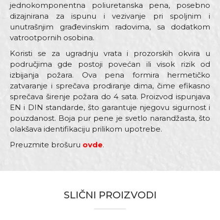
jednokomponentna poliuretanska pena, posebno
dizajnirana za ispunu i vezivanje pri spoljnim i
unutrašnjim građevinskim radovima, sa dodatkom
vatrootpornih osobina.
Koristi se za ugradnju vrata i prozorskih okvira u
područjima gde postoji povećan ili visok rizik od
izbijanja požara. Ova pena formira hermetičko
zatvaranje i sprečava prodiranje dima, čime efikasno
sprečava širenje požara do 4 sata. Proizvod ispunjava
EN i DIN standarde, što garantuje njegovu sigurnost i
pouzdanost. Boja pur pene je svetlo narandžasta, što
olakšava identifikaciju prilikom upotrebe.
Preuzmite brošuru
ovde
.
Karakteristika
Vrednost
Ime/Nadimak
Kategorija
Pur pene
SLIČNI PROIZVODI
Univerzalna pena koja se koristi za
Email adresa
ispune i vezivanje pri spoljnim i
Namena
unutrašnjim građevinskim