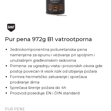
1
2
Pur pena 972g B1 vatrootporna
Jednokomponentna poliuretanska pena
namenjena za ispunu i vezivanje pri spoljnim i
unutrašnjim građevinskim radovima
Primena: za ugradnju vrata i prozorskih okvira gde
postoji povećan ili visok rizik od izbijanja požara
Formira hermetičko zatvaranje i sprečava
prodiranje dima
Sprečava širenje požara do 4h
Proizvod poseduje EN i DIN standard
PUR PENE