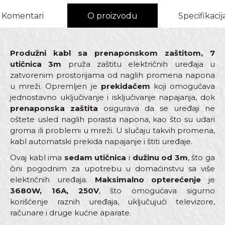
Komentari
O proizvodu
Specifikacij
Produžni kabl sa prenaponskom zaštitom, 7
utičnica 3m
pruža zaštitu električnih uređaja u
zatvorenim prostorijama od naglih promena napona
u mreži. Opremljen je
prekidačem
koji omogućava
jednostavno uključivanje i isključivanje napajanja, dok
prenaponska zaštita
osigurava da se uređaji ne
oštete usled naglih porasta napona, kao što su udari
groma ili problemi u mreži. U slučaju takvih promena,
kabl automatski prekida napajanje i štiti uređaje.
Ovaj kabl ima
sedam utičnica
i
dužinu od 3m
, što ga
čini pogodnim za upotrebu u domaćinstvu sa više
električnih uređaja.
Maksimalno opterećenje
je
3680W, 16A, 250V
, što omogućava sigurno
korišćenje raznih uređaja, uključujući televizore,
računare i druge kućne aparate.