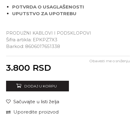
POTVRDA O USAGLAŠENOSTI
UPUTSTVO ZA UPOTREBU
PRODUŽNI KABLOVI I PODSKLOPOVI
Šifra artikla:
EPKPZ7X3
Barkod:
8606017651338
Obavesti me o sniženju
Unesi količinu
3.800
RSD
DODAJ U KORPU
Sačuvajte u listi želja
Uporedite proizvod