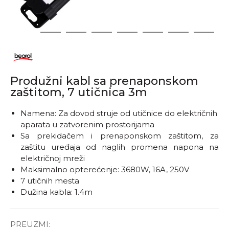
1
2
3
4
5
6
7
8
Produžni kabl sa prenaponskom
zaštitom, 7 utičnica 3m
Namena: Za dovod struje od utičnice do električnih
aparata u zatvorenim prostorijama
Sa prekidačem i prenaponskom zaštitom, za
zaštitu uređaja od naglih promena napona na
električnoj mreži
Maksimalno opterećenje: 3680W, 16A, 250V
7 utičnih mesta
Dužina kabla: 1.4m
PREUZMI: