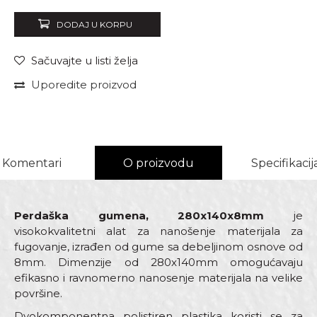
DODAJ U KORPU
Sačuvajte u listi želja
Uporedite proizvod
Komentari
O proizvodu
Specifikacij
Perdaška gumena, 280x140x8mm
je
visokokvalitetni alat za nanošenje materijala za
fugovanje, izrađen od gume sa debeljinom osnove od
8mm. Dimenzije od 280x140mm omogućavaju
efikasno i ravnomerno nanosenje materijala na velike
površine.
Dvokomponentna polistiren plastika koristi se za