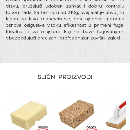
dršku, pružajući udoban zahvat i dobru kontrolu
tokom rada. Sa težinom od 310g, ovaj alat je dovoljno
lagan za lako manevrisanje, dok njegova gumena
osnova osigurava visoku efikasnost u primeni fuga.
Idealna je za majstore koji se bave fugovanjem,
obezbeđujući precizan i profesionalan završni izgled.
Karakteristika
Vrednost
Ime/Nadimak
Kategorija
Perdaške
Dimenzija
280 x 140 x 8mm
Email adresa
SLIČNI PROIZVODI
Materijal
ABS
Perdaška namenjena nanošenju
Namena
materijala za fugovanje
Poruka
Sunđer
8mm
Zanati
Keramičari
Brendovi
Beorol