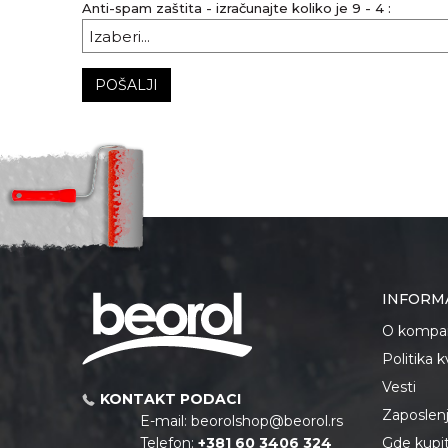
Anti-spam zaštita - izračunajte koliko je 9 - 4 :
POŠALJI
INFORM
O kompan
Politika 
Vesti
KONTAKT PODACI
Zaposlen
E-mail:
beorolshop@beorol.rs
Telefon:
+381 60 3406 324
Gde kupiti