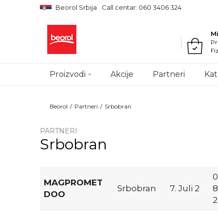
Beorol Srbija
Call centar: 060 3406 324
M
Pr
Fi
Proizvodi
Akcije
Partneri
Kat
Beorol
Partneri
Srbobran
PARTNERI
Srbobran
0
MAGPROMET
Srbobran
7. Juli 2
8
DOO
2