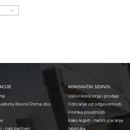
ACIJE
KORISNIČKI SERVIS
iji
Uslovi korišćenja i prodaje
kvaliteta Beorol Prima doo
Odricanje od odgovornosti
Politika privatnosti
je
Kako kupiti - načini plaćanja
 - naši partneri
Isporuka