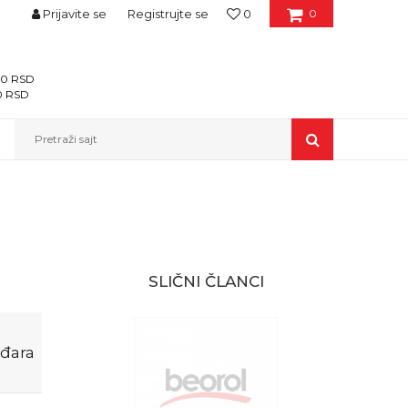
Prijavite se
Registrujte se
0
0
400 RSD
00 RSD
Pretraži sajt
SLIČNI ČLANCI
žđara