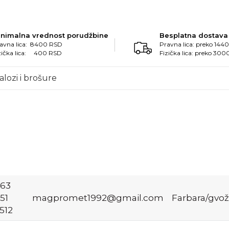
inimalna vrednost porudžbine
Besplatna dostava
avna lica: 8400 RSD
Pravna lica: preko 14
zička lica: 400 RSD
Fizička lica: preko 30
alozi i brošure
63
51
magpromet1992@gmail.com
Farbara/gvo
512