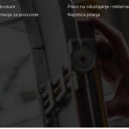
i brošure
Pravo na odustajanje i reklama
acija za proizvode
Najčešća pitanja