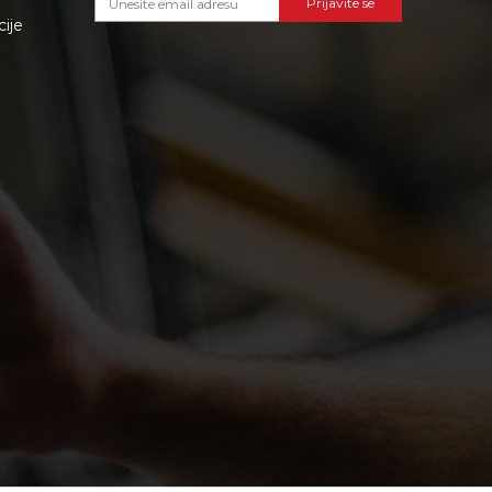
Prijavite se
cije