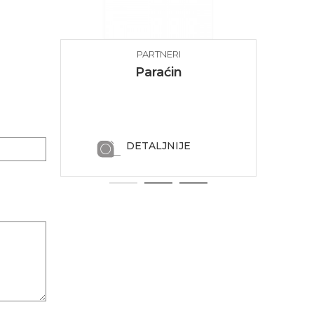
PARTNERI
Paraćin
DETALJNIJE
1
2
3