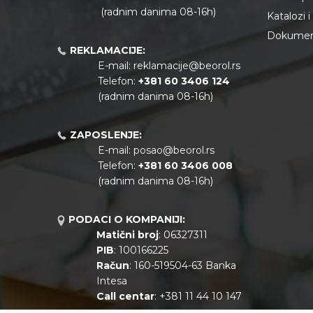
(radnim danima 08-16h)
Katalozi 
Dokument
REKLAMACIJE:
E-mail:
reklamacije@beorol.rs
Telefon:
+381
60 3406 124
(radnim danima 08-16h)
ZAPOSLENJE:
E-mail:
posao@beorol.rs
Telefon:
+381
60 3406 008
(radnim danima 08-16h)
PODACI O KOMPANIJI:
Matični broj
: 06327311
PIB
: 100166225
Račun
: 160-519504-63 Banka
Intesa
Call centar
: +381 11 44 10 147