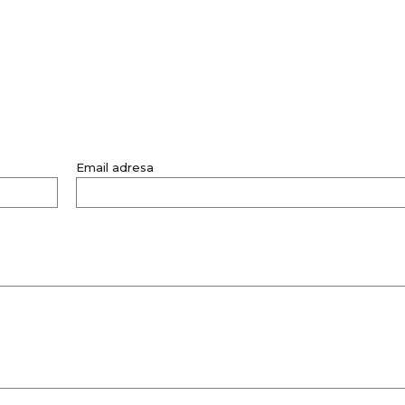
PARTNERI
Kragujevac
Email adresa
DETALJNIJE