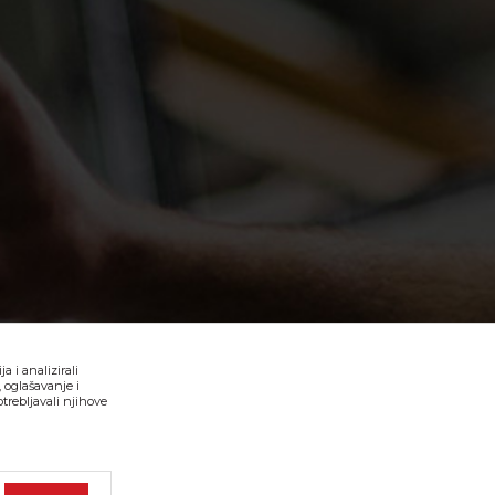
 i analizirali
 oglašavanje i
trebljavali njihove