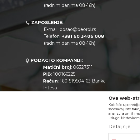
(radnim danima 08-16h)
ZAPOSLENJE:
E-mail:
posao@beorol.rs
Telefon:
+381
60 3406 008
(radnim danima 08-16h)
PODACI O KOMPANIJI:
Matični broj
: 06327311
PIB
: 100166225
Račun
: 160-519504-63 Banka
Intesa
Call centar
: +381 11 44 10 147
Ova web-stra
Kolačiće upotreblja
saobraćaj. Isto tak
analizu, a oni ih m
usluge. Nastavkom k
Detaljnije