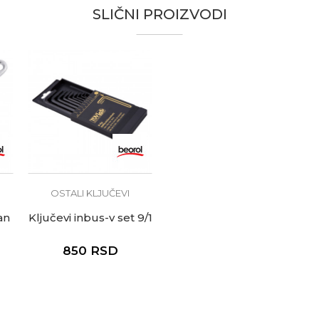
te koliko je 6 - 1 :
SLIČNI PROIZVODI
OSTALI KLJUČEVI
an
Ključevi inbus-v set 9/1
850
RSD