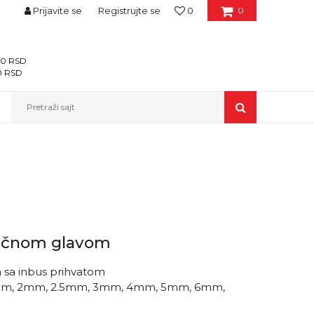
Prijavite se
Registrujte se
0
0
400 RSD
00 RSD
Pretraži sajt
ličnom glavom
a sa inbus prihvatom
.5mm, 2mm, 2.5mm, 3mm, 4mm, 5mm, 6mm,