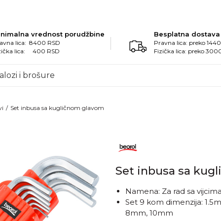
inimalna vrednost porudžbine
Besplatna dostava
avna lica: 8400 RSD
Pravna lica: preko 14
zička lica: 400 RSD
Fizička lica: preko 30
alozi i brošure
vi
Set inbusa sa kugličnom glavom
Set inbusa sa kug
Namena: Za rad sa vijcim
Set 9 kom dimenzija: 1
8mm, 10mm