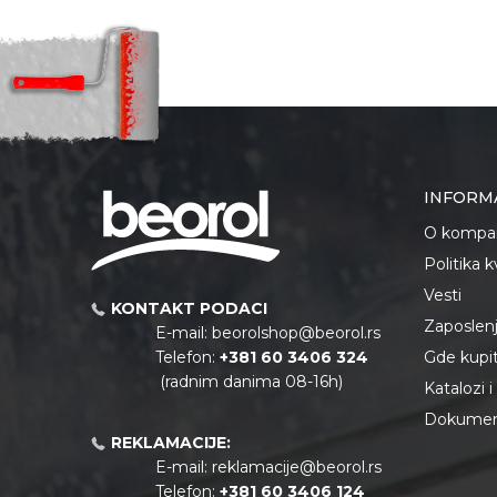
INFORM
O kompan
Politika 
Vesti
KONTAKT PODACI
Zaposlen
E-mail:
beorolshop@beorol.rs
Telefon:
+381 60 3406 324
Gde kupiti
(radnim danima 08-16h)
Katalozi 
Dokument
REKLAMACIJE:
E-mail:
reklamacije@beorol.rs
Telefon:
+381
60 3406 124