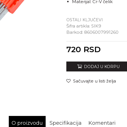
Materijal: Cr-V čelik
OSTALI KLJUČEVI
Šifra artikla:
SIK9
Barkod:
8606007991260
Unesi količinu
720
RSD
DODAJ U KORPU
Sačuvajte u listi želja
O proizvodu
Specifikacija
Komentari