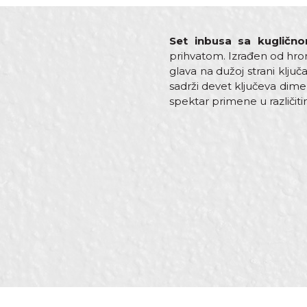
Set inbusa sa kugličn
prihvatom. Izrađen od hrom
glava na dužoj strani klju
sadrži devet ključeva dim
spektar primene u različi
Karakteristika
V
Ime/Nadimak
Kategorija
O
Dimenzija
1
Oblik
I
Poruka
Set
9
Zanati
B
Brendovi
B