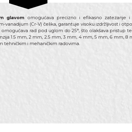
om glavom
omogućava precizno i efikasno zatezanje i o
-vanadijum (Cr-V) čelika, garantuje visoku izdržljivost i otp
ča omogućava rad pod uglom do 25°, što olakšava pristup t
enzija 1.5 mm, 2 mm, 2.5 mm, 3 mm, 4 mm, 5 mm, 6 mm, 8 m
tim tehničkim i mehaničkim radovima.
rednost
Email adresa
stali ključevi
,5mm, 2mm, 2,5mm, 3mm, 4mm, 5mm, 6mm, 8mm, 10mm
nbus
kom
ravari, Električari, Mehaničari, Monteri, Varioci, Vodoinstalater
eorol