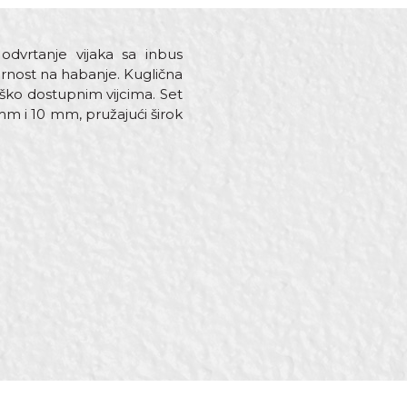
dvrtanje vijaka sa inbus
ornost na habanje. Kuglična
eško dostupnim vijcima. Set
m i 10 mm, pružajući širok
i