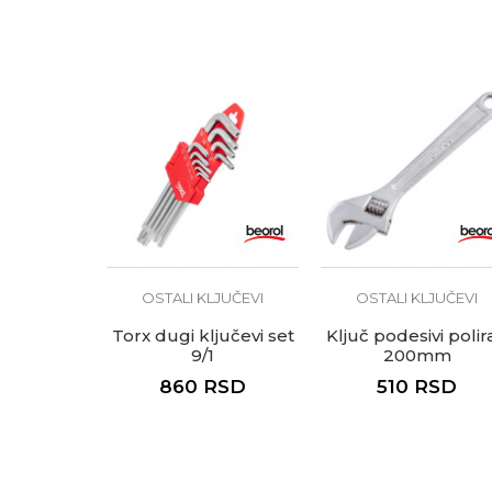
Anti-spam zaštita - izračunaj
POŠALJI
OSTALI KLJUČEVI
OSTALI KLJUČEVI
Torx dugi ključevi set
Ključ podesivi polir
9/1
200mm
860
RSD
510
RSD