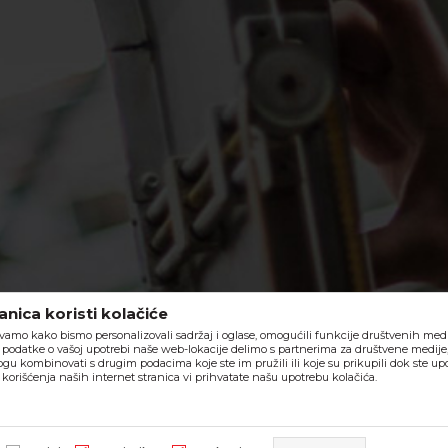
nica koristi kolačiće
vamo kako bismo personalizovali sadržaj i oglase, omogućili funkcije društvenih medija
o, podatke o vašoj upotrebi naše web-lokacije delimo s partnerima za društvene medije,
ogu kombinovati s drugim podacima koje ste im pružili ili koje su prikupili dok ste upo
orišćenja naših internet stranica vi prihvatate našu upotrebu kolačića.