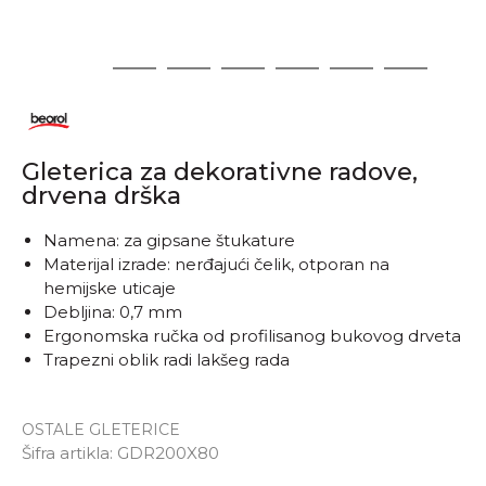
1
2
3
4
5
6
7
Gleterica za dekorativne radove,
drvena drška
Namena: za gipsane štukature
Materijal izrade: nerđajući čelik, otporan na
hemijske uticaje
Debljina: 0,7 mm
Ergonomska ručka od profilisanog bukovog drveta
Trapezni oblik radi lakšeg rada
OSTALE GLETERICE
Šifra artikla:
GDR200X80