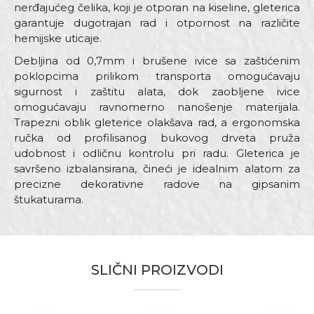
nerđajućeg čelika, koji je otporan na kiseline, gleterica
garantuje dugotrajan rad i otpornost na različite
hemijske uticaje.
Debljina od 0,7mm i brušene ivice sa zaštićenim
poklopcima prilikom transporta omogućavaju
sigurnost i zaštitu alata, dok zaobljene ivice
omogućavaju ravnomerno nanošenje materijala.
Trapezni oblik gleterice olakšava rad, a ergonomska
ručka od profilisanog bukovog drveta pruža
udobnost i odličnu kontrolu pri radu. Gleterica je
savršeno izbalansirana, čineći je idealnim alatom za
precizne dekorativne radove na gipsanim
štukaturama.
Karakteristika
Vrednost
Ime/Nadimak
Kategorija
Ostale gleterice
SLIČNI PROIZVODI
Dimenzija
200 x 80mm
Email adresa
Drška
Drvena