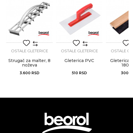
Materijal
Inox
Zanati
Dekorateri moleri, Moleri i farbari
Poruka
Brendovi
Beorol
OSTALE GLETERICE
OSTALE GLETERICE
OSTALE GL
Strugač za malter, 8
Gleterica PVC
Gleterica
noževa
180
Anti-spam zaštita - izračunajte koliko je 9 - 4 :
3.600
RSD
510
RSD
300
R
POŠALJI