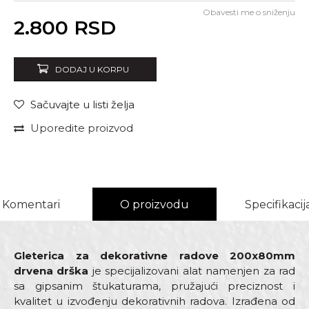
Obavesti me o sniženju
Unesi količinu
2.800
RSD
DODAJ U KORPU
Sačuvajte u listi želja
Uporedite proizvod
Komentari
O proizvodu
Specifikacij
Gleterica za dekorativne radove 200x80mm
drvena drška
je specijalizovani alat namenjen za rad
sa gipsanim štukaturama, pružajući preciznost i
kvalitet u izvođenju dekorativnih radova. Izrađena od