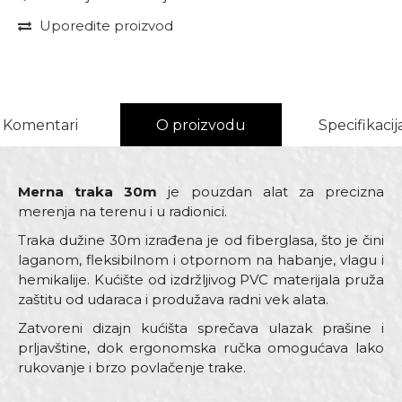
Uporedite proizvod
Komentari
O proizvodu
Specifikacij
Merna traka 30m
je pouzdan alat za precizna
merenja na terenu i u radionici.
Traka dužine 30m izrađena je od fiberglasa, što je čini
laganom, fleksibilnom i otpornom na habanje, vlagu i
hemikalije. Kućište od izdržljivog PVC materijala pruža
zaštitu od udaraca i produžava radni vek alata.
Zatvoreni dizajn kućišta sprečava ulazak prašine i
prljavštine, dok ergonomska ručka omogućava lako
rukovanje i brzo povlačenje trake.