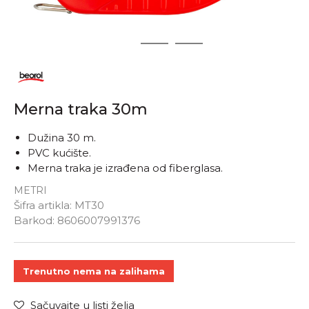
1
2
3
Merna traka 30m
Dužina 30 m.
PVC kućište.
Merna traka je izrađena od fiberglasa.
METRI
Šifra artikla:
MT30
Unesi količinu
Barkod:
8606007991376
Trenutno nema na zalihama
Sačuvajte u listi želja