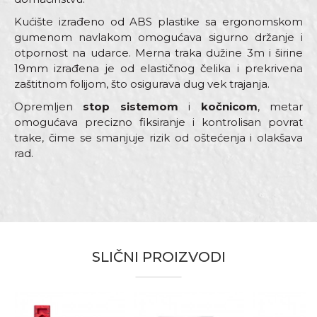
Kućište izrađeno od ABS plastike sa ergonomskom
gumenom navlakom omogućava sigurno držanje i
otpornost na udarce. Merna traka dužine 3m i širine
19mm izrađena je od elastičnog čelika i prekrivena
zaštitnom folijom, što osigurava dug vek trajanja.
Opremljen
stop sistemom
i
kočnicom
, metar
omogućava precizno fiksiranje i kontrolisan povrat
trake, čime se smanjuje rizik od oštećenja i olakšava
rad.
Karakteristika
Vrednost
Ime/Nadimak
Kategorija
Metri
Dimenzija
19mm x 5m
Email adresa
Armirači, Bravari, Električari,
SLIČNI PROIZVODI
Fasaderi, Gipsari, Hobby, Izolateri,
Kamenoresci, Keramičari,
Zanati
Mehaničari, Moleri i farbari,
Monteri, Stolari, Tapetari, Tesari,