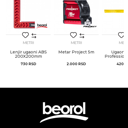
Poruka
Varioci, Vodoinstalateri, Zidari
Brendovi
Beorol
METRI
METRI
METR
Anti-spam zaštita - izračunajte koliko je 4 + 1 :
Lenjir ugaoni ABS
Metar Project 5m
Ugaoni l
200X200mm
Profession
730
RSD
2.000
RSD
420
R
POŠALJI