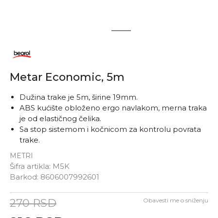
1
2
Metar Economic, 5m
Dužina trake je 5m, širine 19mm.
ABS kućište obloženo ergo navlakom, merna traka
je od elastičnog čelika.
Sa stop sistemom i kočnicom za kontrolu povrata
trake.
METRI
Šifra artikla:
M5K
Barkod:
8606007992601
270
RSD
Obavesti me o sniženju