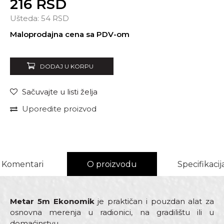
216
RSD
Ušteda:
54
RSD
Unesi količinu
Maloprodajna cena sa PDV-om
DODAJ U KORPU
Sačuvajte u listi želja
Uporedite proizvod
Komentari
O proizvodu
Specifikacij
Metar 5m Ekonomik
je praktičan i pouzdan alat za
osnovna merenja u radionici, na gradilištu ili u
domaćinstvu.