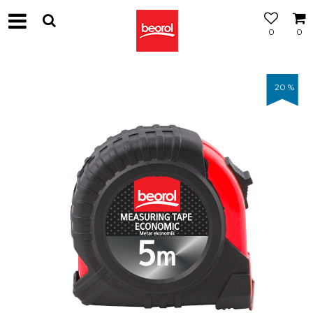
0
0
20
%