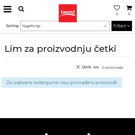
0
0
Filteri
Sortiraj
Lim za proizvodnju četki
Obriši sve
0
proizvoda
Za izabrane kriterijume nisu pronađeni proizvodi!