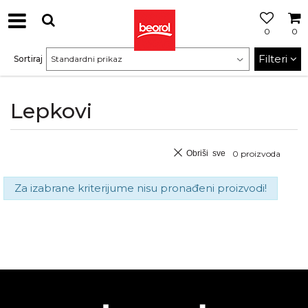
0
0
Filteri
Sortiraj
Lepkovi
Obriši sve
0
proizvoda
Za izabrane kriterijume nisu pronađeni proizvodi!