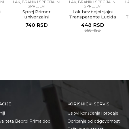
NI
LAK, BRANIK I SPECIJALNI
LAK, BRANIK I SPECIJALNI
L
SPREJEVI
SPREJEVI
i
Sprej Primer
Lak bezbojni sjajni
univerzalni
Transparente Lucida
T
Aggrappante
740
RSD
448
RSD
560
RSD
ACIJE
KORISNIČKI SERVIS
iji
Uslovi korišćenja i prodaje
kvaliteta Beorol Prima doo
Odricanje od odgovornosti