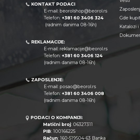
Vesti
KONTAKT PODACI
Zaposlen
E-mail:
beorolshop@beorol.rs
Telefon:
+381 60 3406 324
Gde kupiti
(radnim danima 08-16h)
Katalozi 
Dokument
REKLAMACIJE:
E-mail:
reklamacije@beorol.rs
Telefon:
+381
60 3406 124
(radnim danima 08-16h)
ZAPOSLENJE:
E-mail:
posao@beorol.rs
Telefon:
+381
60 3406 008
(radnim danima 08-16h)
PODACI O KOMPANIJI:
Matični broj
: 06327311
PIB
: 100166225
Račun
: 160-519504-63 Banka