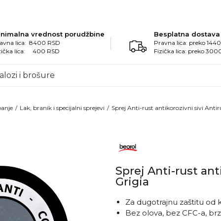
inimalna vrednost porudžbine
Besplatna dostava
avna lica: 8400 RSD
Pravna lica: preko 14
zička lica: 400 RSD
Fizička lica: preko 30
alozi i brošure
banje
Lak, branik i specijalni sprejevi
Sprej Anti-rust antikorozivni sivi Anti
Sprej Anti-rust ant
Grigia
Za dugotrajnu zaštitu od 
Bez olova, bez CFC-a, brzo