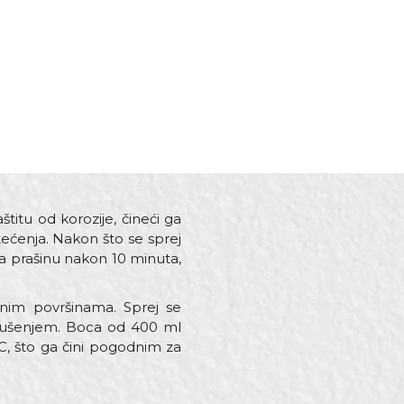
itu od korozije, čineći ga
ćenja. Nakon što se sprej
na prašinu nakon 10 minuta,
lnim površinama. Sprej se
 sušenjem. Boca od 400 ml
C, što ga čini pogodnim za