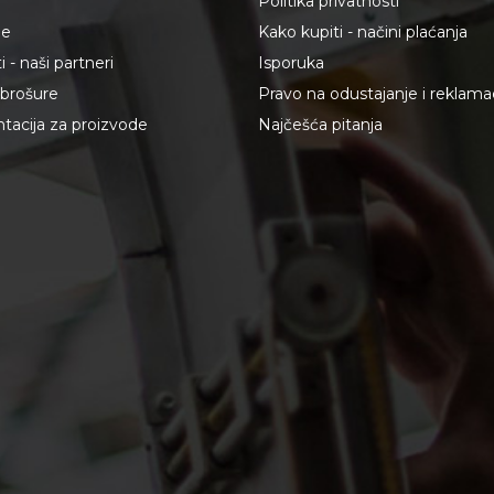
Politika privatnosti
je
Kako kupiti - načini plaćanja
 - naši partneri
Isporuka
i brošure
Pravo na odustajanje i reklama
acija za proizvode
Najčešća pitanja