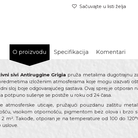
Sačuvajte u listi želja
O proizvodu
Specifikacija
Komentari
ivni sivi Antiruggine Grigia
pruža metalima dugotrajnu zašt
predmetima izloženim atmosferama koje mogu izazvati ošte
dni sloj boje odgovarajućeg sastava. Ovaj sprej je otporan 
a potpuno sušenje se postiže u roku od 24 časa.
e atmosferske uticaje, pružajući pouzdanu zaštitu meta
nošću, visokom otpornošću, pigmentom bez olova i brzo
o 2 m². Takođe, otporan je na temperature od 100 do 120°
e uslove.
Vrednost