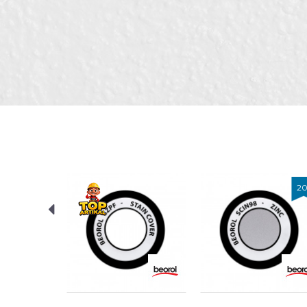
Ime/Nadimak
Kategorija
Boja
Namena
Poruka
Otpornost na
temperaturu
Zanati
Zapremina
Anti-spam zaštita - izračunaj
20
%
2
Brendovi
POŠALJI