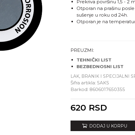
Prekriva površinu 1,5 - 2 m
Otporan na prašinu posle
sušenje u roku od 24h.
Otporan je na temperatu
PREUZMI:
TEHNIČKI LIST
BEZBEDNOSNI LIST
LAK, BRANIK I SPECIJALNI 
Šifra artikla:
SAKS
Barkod:
8606017650355
Unesi količinu
620
RSD
DODAJ U KORPU