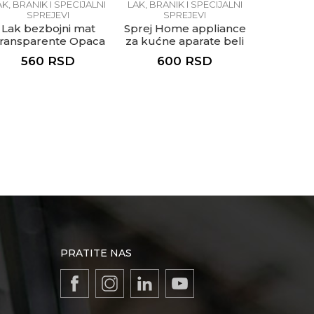
AK, BRANIK I SPECIJALNI
LAK, BRANIK I SPECIJALNI
LAK, BRANI
SPREJEVI
SPREJEVI
SP
Lak bezbojni mat
Sprej Home appliance
Sprej Car 
ransparente Opaca
za kućne aparate beli
sivi All
Bianco
560
RSD
600
RSD
62
Elettrodomestici
PRATITE NAS