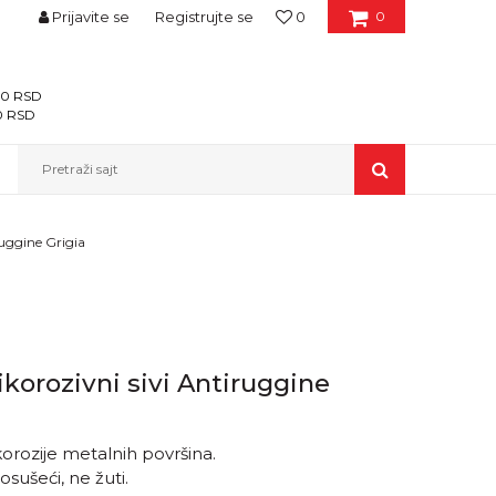
Prijavite se
Registrujte se
0
0
400 RSD
00 RSD
Pretraži sajt
ruggine Grigia
ikorozivni sivi Antiruggine
korozije metalnih površina.
sušeći, ne žuti.