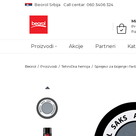
Beorol Srbija
Call centar: 060 3406 324
M
Pr
Fi
Proizvodi
Akcije
Partneri
Kat
Beorol
Proizvodi
Tehnička hemija
Sprejevi za bojenje i far