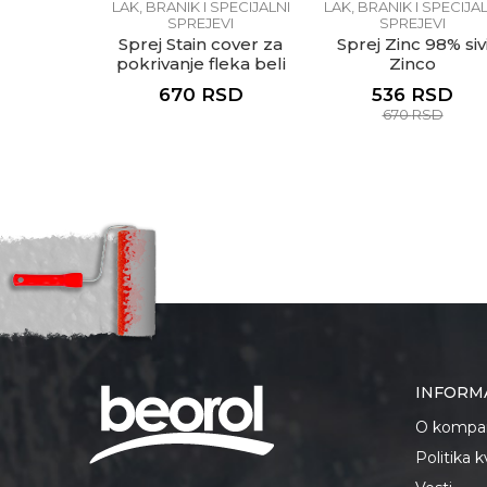
 SPECIJALNI
LAK, BRANIK I SPECIJALNI
LAK, BRANIK I SPECIJAL
EVI
SPREJEVI
SPREJEVI
 line za
Sprej Stain cover za
Sprej Zinc 98% siv
ojlere crni
pokrivanje fleka beli
Zinco
o
Coprimacchia
670
RSD
536
RSD
670
RSD
RSD
SD
INFORM
O kompan
Politika 