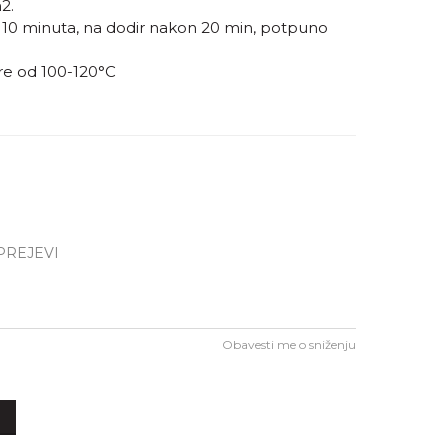
2.
 10 minuta, na dodir nakon 20 min, potpuno
re od 100-120°C
SPREJEVI
Obavesti me o sniženju