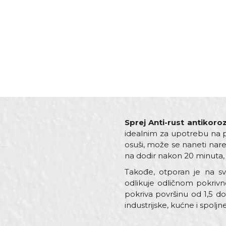
Sprej Anti-rust antikoroz
idealnim za upotrebu na 
osuši, može se naneti nare
na dodir nakon 20 minuta, 
Takođe, otporan je na sv
odlikuje odličnom pokriv
pokriva površinu od 1,5 d
industrijske, kućne i spoljn
Karakteristika