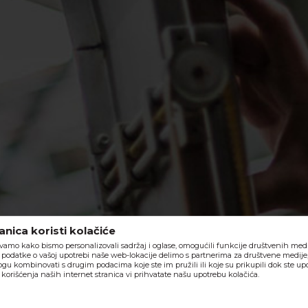
nica koristi kolačiće
vamo kako bismo personalizovali sadržaj i oglase, omogućili funkcije društvenih medija
o, podatke o vašoj upotrebi naše web-lokacije delimo s partnerima za društvene medije,
ogu kombinovati s drugim podacima koje ste im pružili ili koje su prikupili dok ste upo
orišćenja naših internet stranica vi prihvatate našu upotrebu kolačića.