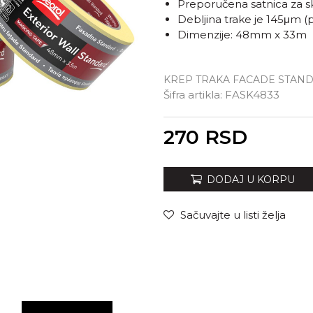
Preporučena satnica za s
Debljina trake je 145μm (
Dimenzije: 48mm x 33m
KREP TRAKA FACADE STAN
Šifra artikla:
FASK4833
Unesi količinu
270
RSD
DODAJ U KORPU
Sačuvajte u listi želja