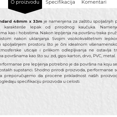
O proizvodu
Specifikacija
Komentari
andard 48mm x 33m
je namenjena za zaštitu spoljašnjih p
ku karakteriše lepak od prirodnog kaučuka. Namenje
ma kao i hobistima. Nakon lepljenja na površinu traka pru
 čistom nakon uklanjanja. Svojim visokokvalitetnim le
 spoljašnjem prostoru što je čini idealnom višenamens
osferske uticaje i prilikom odlepljivanja ne ostavlja t
na površinama kao što su: zid, gips-karton, drvo, PVC, metal.
rformanse pre lepljenja potrebno je da površina na koju se t
i ostalih supstanci. Shodno prirodi proizvoda, performans
ma preporučujemo da procene prikladnost naših proizvod
ledaju specifikaciju proizvoda u celosti.
Vrednost
Email adresa
Krep traka facade standard
Ne ostavlja tragove lepka