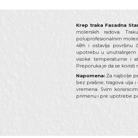
Krep traka Fasadna St
molerskih radova. Tra
poluprofesionalnim moleri
48h i ostavlja površinu
upotrebu u unutrašnjem i
visoke temperaturne i atm
Preporuka je da se koristi 
Napomena:
Za najbolje pe
bez prašine, tragova ulja 
vremena. Svim korisnici
primenu i pre upotrebe pog
Karakteristika
Ime/Nadimak
Kategorija
Performanse 1