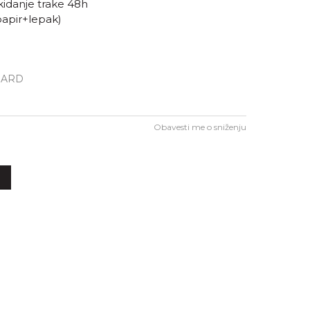
kidanje trake 48h
papir+lepak)
DARD
Obavesti me o sniženju