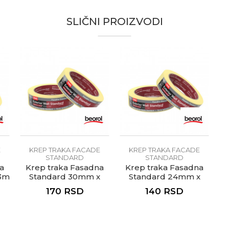
Žuta
SLIČNI PROIZVODI
48mm x 33m
3
Krepovan papir
ru
80ᵒC
te koliko je 9 - 4 :
kidanje trake
48h
Spoljašnja upotreba
Prirodni kaučuk
E
KREP TRAKA FACADE
KREP TRAKA FACADE
STANDARD
Fasaderi, Lakireri, Moleri i farbari, P
STANDARD
a
Krep traka Fasadna
Krep traka Fasadna
33m
Standard 30mm x
Standard 24mm x
Beorol
33m
33m
170
RSD
140
RSD