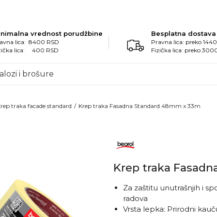
inimalna vrednost porudžbine
Besplatna dostava
avna lica: 8400 RSD
Pravna lica: preko 14
zička lica: 400 RSD
Fizička lica: preko 30
alozi i brošure
rep traka facade standard
Krep traka Fasadna Standard 48mm x 33m
Krep traka Fasad
Za zaštitu unutrašnjih i s
radova
Vrsta lepka: Prirodni ka