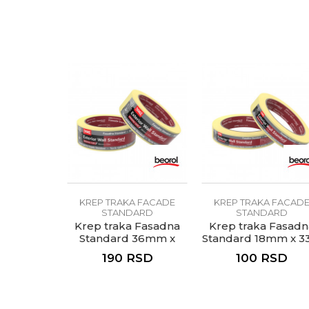
Boja
Poruka
Dimenzija
Jačina
Materijal
Otpornost na temperatu
Anti-spam zaštita - izračunaj
Preporučena satnica za s
Upotreba
POŠALJI
Vrsta lepka
KREP TRAKA FACADE
KREP TRAKA FACAD
STANDARD
Zanati
STANDARD
Krep traka Fasadna
Krep traka Fasadn
Standard 36mm x
Standard 18mm x 
Brendovi
33m
190
RSD
100
RSD