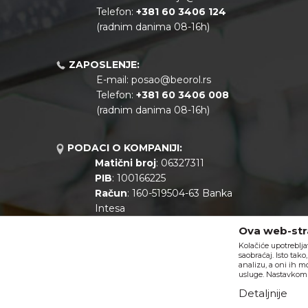
Telefon:
+381
60 3406 124
(radnim danima 08-16h)
ZAPOSLENJE:
E-mail:
posao@beorol.rs
Telefon:
+381
60 3406 008
(radnim danima 08-16h)
PODACI O KOMPANIJI:
Matični broj
: 06327311
PIB
: 100166225
Račun
: 160-519504-63 Banka
Intesa
Call centar
: +381 11 44 10 147
Ova web-stra
Kolačiće upotreblja
saobraćaj. Isto tak
analizu, a oni ih m
usluge. Nastavkom k
Detaljnije