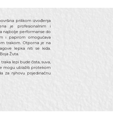
ovršina prilikom izvođenja
na je profesionalnim i
ža najbolje performanse do
pkom i papirom omogućava
kom trakom. Otporna je na
ragove lepka niti se kida.
 Boja Žuta.
raka lepi bude čista, suva,
e se mogu ublažiti protekom
a za njihovu pojedinačnu