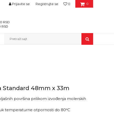
Prijavite se
Registrujte se
0
0
400 RSD
00 RSD
Pretraži sajt
na Standard 48mm x 33m
poljašnih površina prilikom izvođenja molerskih
učuk temperaturne otpornosti do 80ᵒC