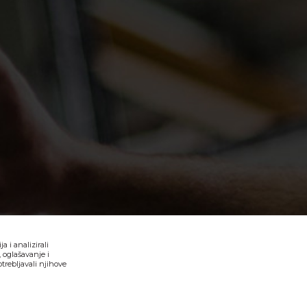
 i analizirali
 oglašavanje i
trebljavali njihove