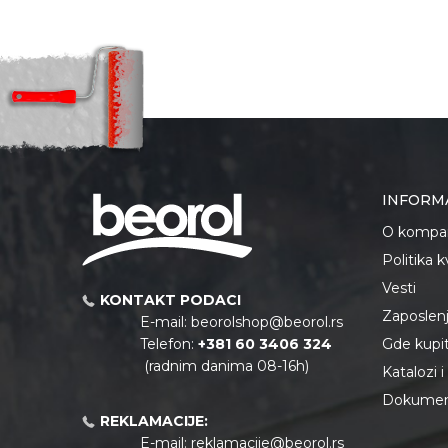
INFORM
O kompan
Politika 
Vesti
KONTAKT PODACI
Zaposlen
E-mail:
beorolshop@beorol.rs
Telefon:
+381 60 3406 324
Gde kupiti
(radnim danima 08-16h)
Katalozi 
Dokument
REKLAMACIJE:
E-mail:
reklamacije@beorol.rs