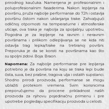
prirodnog kaučuka. Namenjena je profesionalnim i
poluprofesionalnim fasaderima. Nakon lepljenja na
površinu, pruža najbolje performanse do 72h i ostavlja
površinu čistom nakon uklanjanja trake. Zahvaljujući
odličnoj otpornosti na temperaturne i atmosferske
uticaje, ova traka je najbolja za spoljašnju upotrebu.
Pogodna je za lepljenje na ravnim i neravnim
površinama i prilikom odlepljivanja se ne kida niti
ostavlja trag lepka/trake na tretiranoj površini.
Preporuka je da se koristi na površinama kao što
su spoljni zidovi. Boja: Braon.
Napomena:
Za najbolje performanse pre lepljenja
potrebno je da površina na koju se traka lepi bude
čista, suva, bez prašine, tragova ulja i ostalih supstanci.
Shodno prirodi proizvoda, performanse se mogu
ublažiti protekom vremena. Svim korisnicima
preporučujemo da procene prikladnost naših
proizvoda za njihovu pojedinačnu primenu i pre
upotrebe pogledaju specifikaciju proizvoda u celosti.