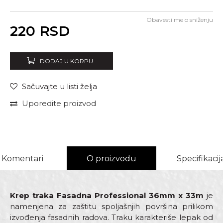
Obavesti me o sniženju
Unesi količinu
220
RSD
DODAJ U KORPU
Sačuvajte u listi želja
Uporedite proizvod
Komentari
O proizvodu
Specifikacij
Krep traka Fasadna Professional 36mm x 33m
je
namenjena za zaštitu spoljašnjih površina prilikom
izvođenja fasadnih radova. Traku karakteriše lepak od