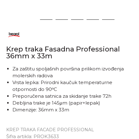
1
2
3
4
5
6
Krep traka Fasadna Professional
36mm x 33m
Za zaštitu spoljašnih površina prilikom izvođenja
molerskih radova
Vrsta lepka: Prirodni kaučuk temperaturne
otpornosti do 90ᵒC
Preporučena satnica za skidanje trake 72h
Debljina trake je 145μm (papir+lepak)
Dimenzije: 36mm x 33m
KREP TRAKA FACADE PROFESSIONAL
Šifra artikla:
PROK3633