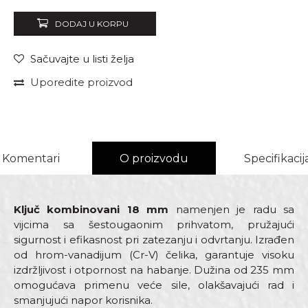
DODAJ U KORPU
Sačuvajte u listi želja
Uporedite proizvod
Komentari
O proizvodu
Specifikacij
Ključ kombinovani 18 mm
namenjen je radu sa
vijcima sa šestougaonim prihvatom, pružajući
sigurnost i efikasnost pri zatezanju i odvrtanju. Izrađen
od hrom-vanadijum (Cr-V) čelika, garantuje visoku
izdržljivost i otpornost na habanje. Dužina od 235 mm
omogućava primenu veće sile, olakšavajući rad i
smanjujući napor korisnika.