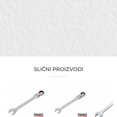
Karakteristika
Vrednost
Ime/Nadimak
Kategorija
Kombinovani ključevi
Otvor ključa
18
Email adresa
Bravari, Električari, Hobby,
Zanati
Izolateri, Mehaničari, Monteri,
Tapetari
Brendovi
Beorol
Poruka
SLIČNI PROIZVODI
Anti-spam zaštita - izračunajte koliko je 4 + 1 :