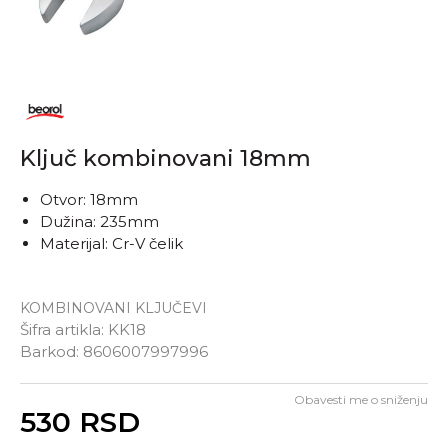
Ključ kombinovani 18mm
Otvor: 18mm
Dužina: 235mm
Materijal: Cr-V čelik
KOMBINOVANI KLJUČEVI
Šifra artikla:
KK18
Barkod:
8606007997996
Obavesti me o sniženju
Unesi količinu
530
RSD