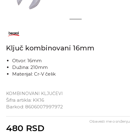
1
2
Ključ kombinovani 16mm
Otvor: 16mm
Dužina: 210mm
Materijal: Cr-V čelik
KOMBINOVANI KLJUČEVI
Šifra artikla:
KK16
Barkod:
8606007997972
Obavesti me o sniženju
Unesi količinu
480
RSD