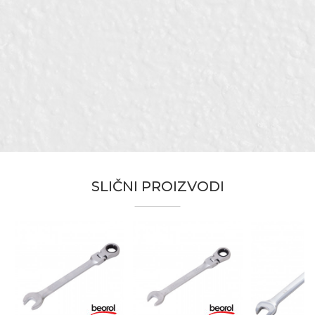
Karakteristika
Vrednost
Ime/Nadimak
Kategorija
Kombinovani ključevi
Otvor ključa
16
Email adresa
Bravari, Električari, Hobby,
Zanati
Izolateri, Mehaničari, Monteri,
Tapetari
Brendovi
Beorol
Poruka
SLIČNI PROIZVODI
Anti-spam zaštita - izračunajte koliko je 4 + 1 :