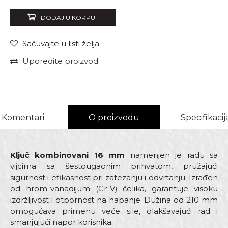
DODAJ U KORPU
Sačuvajte u listi želja
Uporedite proizvod
Komentari
O proizvodu
Specifikacij
Ključ kombinovani 16 mm
namenjen je radu sa
vijcima sa šestougaonim prihvatom, pružajući
sigurnost i efikasnost pri zatezanju i odvrtanju. Izrađen
od hrom-vanadijum (Cr-V) čelika, garantuje visoku
izdržljivost i otpornost na habanje. Dužina od 210 mm
omogućava primenu veće sile, olakšavajući rad i
smanjujući napor korisnika.