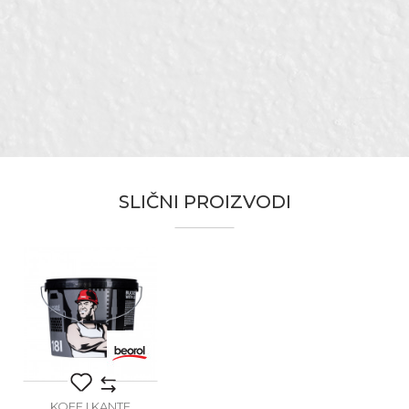
Boja
Crna
Email adresa
Materijal
Polipropilen
Namena
Ambalaža za polikolor
Zanati
Zidari
Poruka
Zapremina
18 litara
Brendovi
Beorol
SLIČNI PROIZVODI
Anti-spam zaštita - izračunajte koliko je 4 + 1 :
POŠALJI
KOFE I KANTE