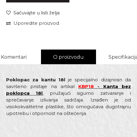
Sačuvajte u listi želja
Uporedite proizvod
Komentari
O proizvodu
Specifikacij
Poklopac za kantu 18l
je specijalno dizajniran da
savršeno pristaje na artikal
KBP18
- Kanta bez
poklopca 18l
, pružajući sigurno zatvaranje i
sprečavanje izlivanja sadržaja. Izrađen je od
visokokvalitetne plastike, što omogućava dugotrajnu
upotrebu i otpornost na oštećenja.
Karakteristika
Vrednost
Ime/Nadimak
Kategorija
Kofe i kante