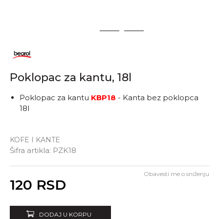
1
2
3
Poklopac za kantu, 18l
Poklopac za kantu
KBP18
- Kanta bez poklopca
18l
KOFE I KANTE
Šifra artikla:
PZK18
Obavesti me o sniženju
Unesi količinu
120
RSD
DODAJ U KORPU