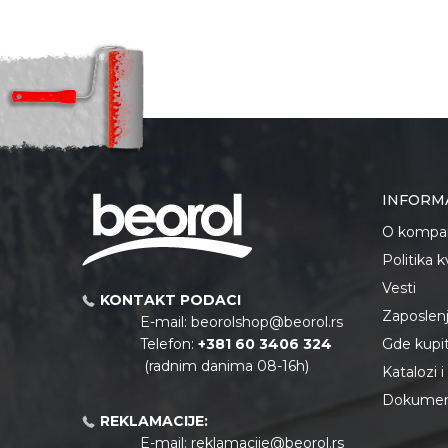
INFORM
O kompan
Politika 
Vesti
KONTAKT PODACI
Zaposlen
E-mail:
beorolshop@beorol.rs
Telefon:
+381 60 3406 324
Gde kupiti
(radnim danima 08-16h)
Katalozi 
Dokument
REKLAMACIJE:
E-mail:
reklamacije@beorol.rs