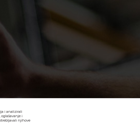
 i analizirali
 oglašavanje i
trebljavali njihove