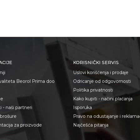
ACIJE
KORISNIČKI SERVIS
iji
Uslovi korišćenja i prodaje
kvaliteta Beorol Prima doo
Odricanje od odgovornosti
Politika privatnosti
je
Kako kupiti - načini plaćanja
 - naši partneri
Isporuka
i brošure
Pravo na odustajanje i reklama
acija za proizvode
Najčešća pitanja