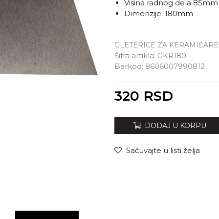
Visina radnog dela 85mm
Dimenzije: 180mm
GLETERICE ZA KERAMIČARE
Šifra artikla:
GKR180
Barkod:
8606007990812
Unesi količinu
320
RSD
DODAJ U KORPU
Sačuvajte u listi želja