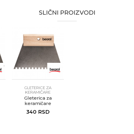
, Gipsari, Izolateri, Kamenoresci, Keramičari, Moleri i farbari, 
SLIČNI PROIZVODI
te koliko je 4 + 1 :
GLETERICE ZA
KERAMIČARE
Gleterica za
keramičare
m
nazubljena, 180mm
340
RSD