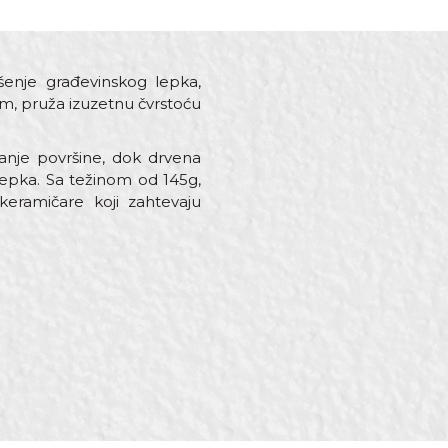
šenje građevinskog lepka,
mm, pruža izuzetnu čvrstoću
anje površine, dok drvena
epka. Sa težinom od 145g,
keramičare koji zahtevaju