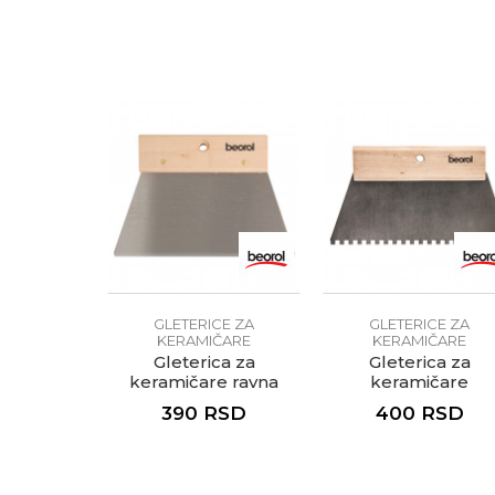
Fasaderi
Zanati
Zidari
Brendovi
Anti-spam zaštita - izračunaj
Beorol
POŠALJI
GLETERICE ZA
GLETERICE ZA
KERAMIČARE
KERAMIČARE
Gleterica za
Gleterica za
keramičare ravna
keramičare
250mm
nazubljena, 250m
390
RSD
400
RSD