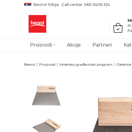
Beorol Srbija
Call centar: 060 3406 324
M
Pr
Fi
Proizvodi
Akcije
Partneri
Kat
Beorol
Proizvodi
Molersko-građevinski program
Gleterice