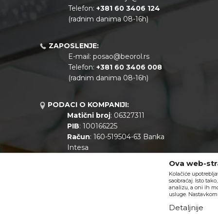
Telefon:
+381
60 3406 124
(radnim danima 08-16h)
ZAPOSLENJE:
E-mail:
posao@beorol.rs
Telefon:
+381
60 3406 008
(radnim danima 08-16h)
PODACI O KOMPANIJI:
Matični broj
: 06327311
PIB
: 100166225
Račun
: 160-519504-63 Banka
Intesa
Call centar
: +381 11 44 10 147
Ova web-stra
Kolačiće upotreblja
saobraćaj. Isto tak
analizu, a oni ih m
usluge. Nastavkom k
Detaljnije