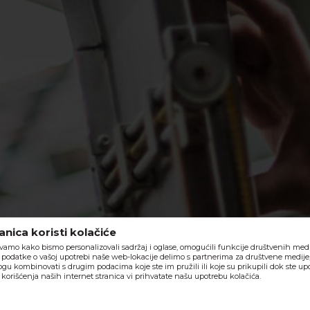
nica koristi kolačiće
vamo kako bismo personalizovali sadržaj i oglase, omogućili funkcije društvenih medija
o, podatke o vašoj upotrebi naše web-lokacije delimo s partnerima za društvene medije,
ogu kombinovati s drugim podacima koje ste im pružili ili koje su prikupili dok ste upo
orišćenja naših internet stranica vi prihvatate našu upotrebu kolačića.