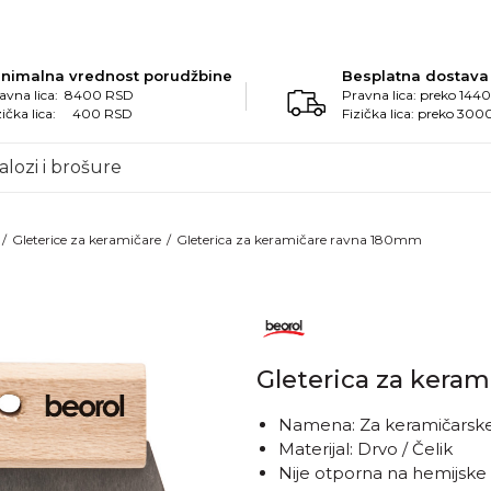
inimalna vrednost porudžbine
Besplatna dostava
avna lica: 8400 RSD
Pravna lica: preko 14
zička lica: 400 RSD
Fizička lica: preko 30
alozi i brošure
Gleterice za keramičare
Gleterica za keramičare ravna 180mm
Gleterica za kera
Namena: Za keramičarsk
Materijal: Drvo / Čelik
Nije otporna na hemijske 