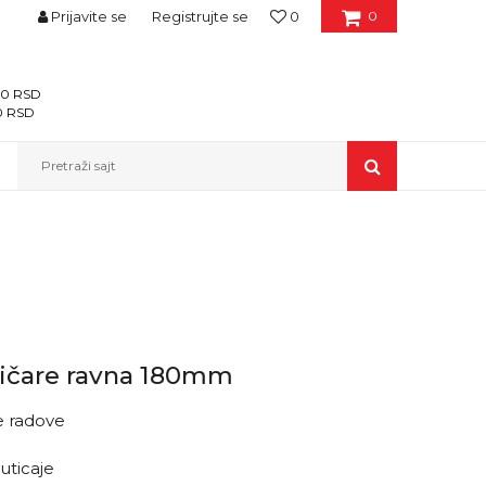
Prijavite se
Registrujte se
0
0
400 RSD
00 RSD
Pretraži sajt
mičare ravna 180mm
e radove
uticaje