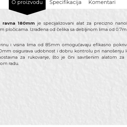
O proizvodu
Specifikacija
Komentari
re ravna 180mm
je specijalizovani alat za precizno nano
im pločicama. Izrađena od čelika sa debljinom lima od 0.7
inu i visina lima od 85mm omogućavaju efikasno pokriv
10mm osigurava udobnost i dobru kontrolu pri nanošenju l
dnostavna za rukovanje, što je čini savršenim alatom za 
vom radu.
st
Email adresa
ce za keramičare