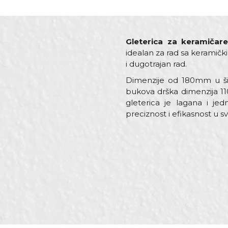
Gleterica za keramiča
idealan za rad sa keramičk
i dugotrajan rad.
Dimenzije od 180mm u šir
bukova drška dimenzija 1
gleterica je lagana i je
preciznost i efikasnost u s
Karakteristika
Vredno
Ime/Nadimak
Kategorija
Gleteri
Dimenzija
180mm
Drška
Drvena
Poruka
Materijal
Čelik
Oblik
Ravna