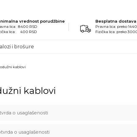
inimalna vrednost porudžbine
Besplatna dostava
avna lica: 8400 RSD
Pravna lica: preko 14
zička lica: 400 RSD
Fizička lica: preko 30
alozi i brošure
odužni kablovi
užni kablovi
tvrda o usaglašenosti
tvrda o usaglašenosti