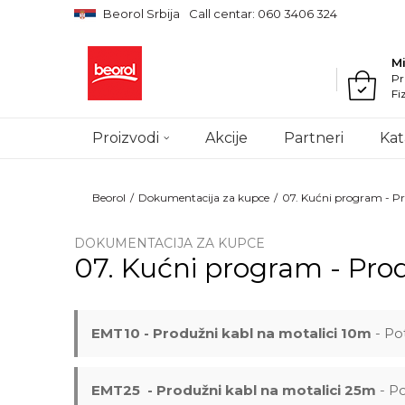
Beorol Srbija
Call centar: 060 3406 324
M
Pr
Fi
Proizvodi
Akcije
Partneri
Kat
Beorol
Dokumentacija za kupce
07. Kućni program - Pr
DOKUMENTACIJA ZA KUPCE
07. Kućni program - Prod
EMT10 - Produžni kabl na motalici 10m
- Po
EMT25 - Produžni kabl na motalici 25m
- Po