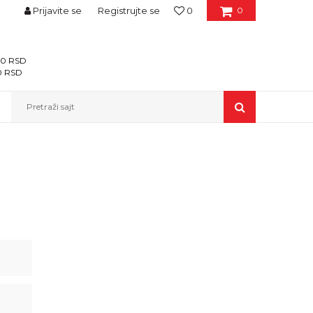
Prijavite se
Registrujte se
0
0
400 RSD
00 RSD
Pretraži sajt