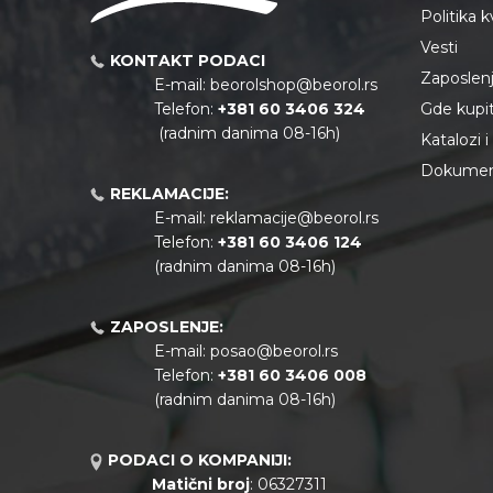
Politika 
Vesti
KONTAKT PODACI
Zaposlen
E-mail:
beorolshop@beorol.rs
Telefon:
+381 60 3406 324
Gde kupiti
(radnim danima 08-16h)
Katalozi 
Dokument
REKLAMACIJE:
E-mail:
reklamacije@beorol.rs
Telefon:
+381
60 3406 124
(radnim danima 08-16h)
ZAPOSLENJE:
E-mail:
posao@beorol.rs
Telefon:
+381
60 3406 008
(radnim danima 08-16h)
PODACI O KOMPANIJI:
Matični broj
: 06327311