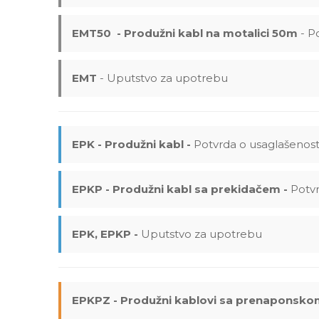
EMT50 - Produžni kabl na motalici 50m
- P
EMT
- Uputstvo za upotrebu
EPK - Produžni kabl -
Potvrda o usaglašenost
EPKP - Produžni kabl sa prekidačem -
Potvr
EPK, EPKP -
Uputstvo za upotrebu
EPKPZ - Produžni kablovi sa prenaponskom