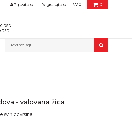
Prijavite se
Registrujte se
0
0
400 RSD
00 RSD
Pretraži sajt
dova - valovana žica
e svih površina