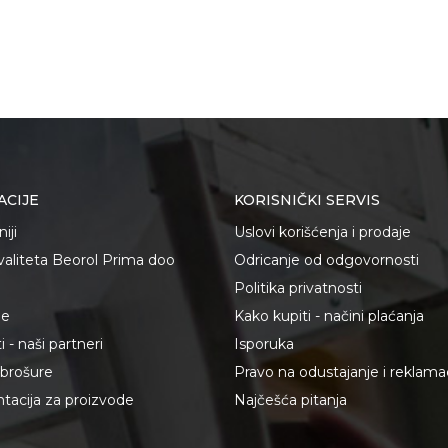
ACIJE
KORISNIČKI SERVIS
iji
Uslovi korišćenja i prodaje
kvaliteta Beorol Prima doo
Odricanje od odgovornosti
Politika privatnosti
je
Kako kupiti - načini plaćanja
 - naši partneri
Isporuka
i brošure
Pravo na odustajanje i reklama
acija za proizvode
Najčešća pitanja