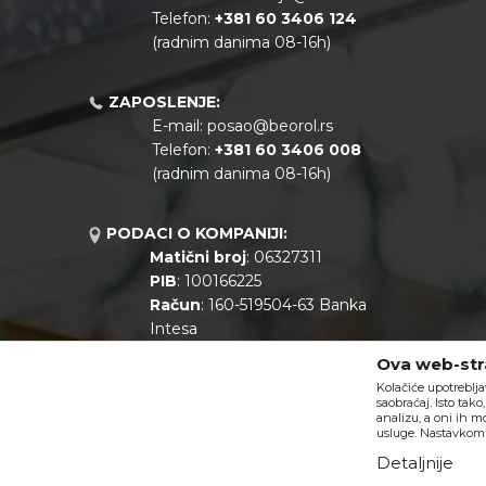
Telefon:
+381
60 3406 124
(radnim danima 08-16h)
ZAPOSLENJE:
E-mail:
posao@beorol.rs
Telefon:
+381
60 3406 008
(radnim danima 08-16h)
PODACI O KOMPANIJI:
Matični broj
: 06327311
PIB
: 100166225
Račun
: 160-519504-63 Banka
Intesa
Call centar
: +381 11 44 10 147
Ova web-stra
Kolačiće upotreblja
saobraćaj. Isto tak
analizu, a oni ih m
usluge. Nastavkom k
Detaljnije