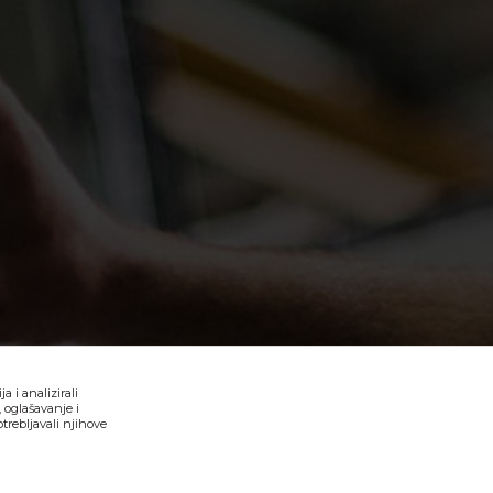
 i analizirali
 oglašavanje i
trebljavali njihove