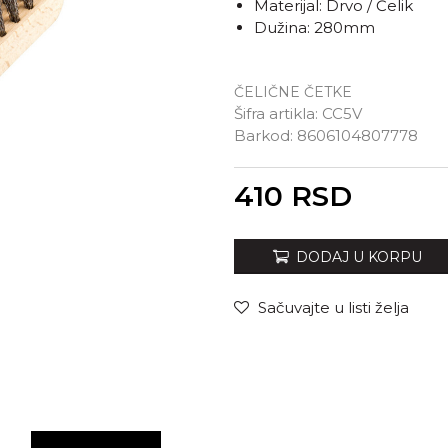
Materijal: Drvo / Čelik
Dužina: 280mm
ČELIČNE ČETKE
Šifra artikla:
CC5V
Barkod:
8606104807778
Unesi količinu
410
RSD
DODAJ U KORPU
Sačuvajte u listi želja