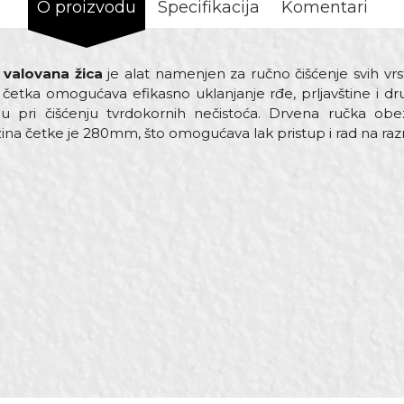
O proizvodu
Specifikacija
Komentari
 valovana žica
je alat namenjen za ručno čišćenje svih vrs
 četka omogućava efikasno uklanjanje rđe, prljavštine i d
u pri čišćenju tvrdokornih nečistoća. Drvena ručka ob
žina četke je 280mm, što omogućava lak pristup i rad na ra
rednost
Email adresa
lične četke
86mm
lik
ogućava rad sa manjim površinama i veći pritisak na površ
avari, Hobby, Mehaničari, Varioci
eorol