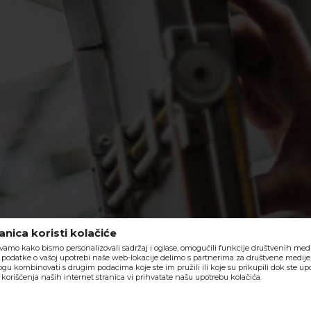
nica koristi kolačiće
vamo kako bismo personalizovali sadržaj i oglase, omogućili funkcije društvenih medija
o, podatke o vašoj upotrebi naše web-lokacije delimo s partnerima za društvene medije,
ogu kombinovati s drugim podacima koje ste im pružili ili koje su prikupili dok ste upo
orišćenja naših internet stranica vi prihvatate našu upotrebu kolačića.