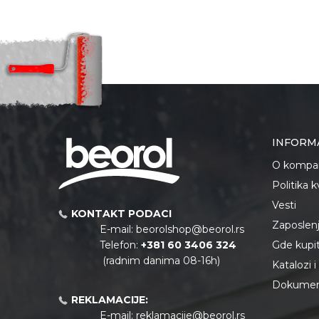
INFORM
O kompan
Politika 
Vesti
KONTAKT PODACI
Zaposlen
E-mail:
beorolshop@beorol.rs
Telefon:
+381 60 3406 324
Gde kupiti
(radnim danima 08-16h)
Katalozi 
Dokument
REKLAMACIJE:
E-mail:
reklamacije@beorol.rs