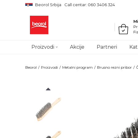
Beorol Srbija
Call centar: 060 3406 324
M
Pr
Fi
Proizvodi
Akcije
Partneri
Kat
Beorol
Proizvodi
Metalni program
Brusno rezni pribor
Č