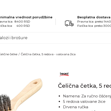
inimalna vrednost porudžbine
Besplatna dostava
avna lica: 8400 RSD
Pravna lica: preko 14
zička lica: 400 RSD
Fizička lica: preko 30
alozi i brošure
elične četke
Čelična četka, 5 redova - valovana žica
Čelična četka, 5 re
Namena: Za ručno čišćenj
5 redova valovane žice
Drvena ručka