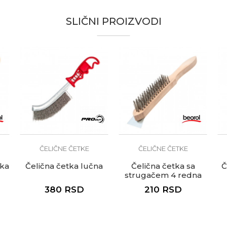
te koliko je 2 + 3 :
SLIČNI PROIZVODI
ČELIČNE ČETKE
ČELIČNE ČETKE
ka
Čelična četka lučna
Čelična četka sa
Č
strugačem 4 redna
380
RSD
210
RSD