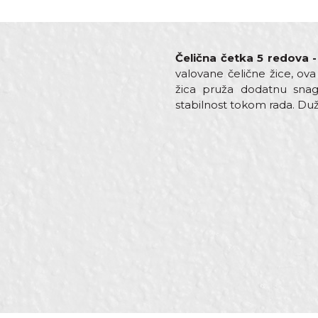
Čelična četka 5 redova -
valovane čelične žice, ova
žica pruža dodatnu snag
stabilnost tokom rada. Du
Karakteristika
V
Ime/Nadimak
Kategorija
Če
Dimenzija
2
Materijal
Če
Poruka
Namena
Om
Zanati
Br
Brendovi
B