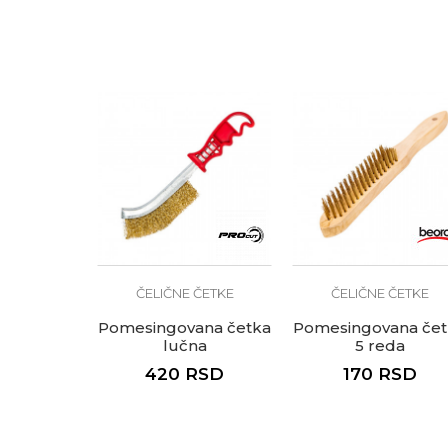
Anti-spam zaštita - izračunaj
POŠALJI
ČELIČNE ČETKE
ČELIČNE ČETKE
Pomesingovana četka
Pomesingovana čet
lučna
5 reda
420
RSD
170
RSD