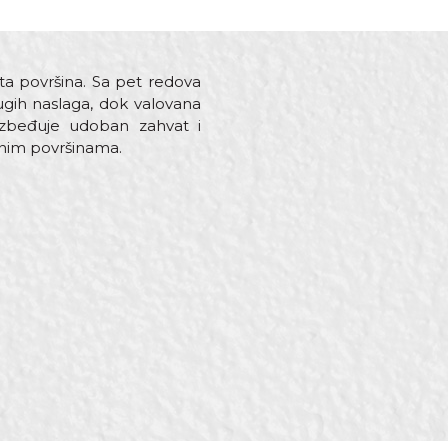
ta površina. Sa pet redova
rugih naslaga, dok valovana
ezbeđuje udoban zahvat i
znim površinama.
inu