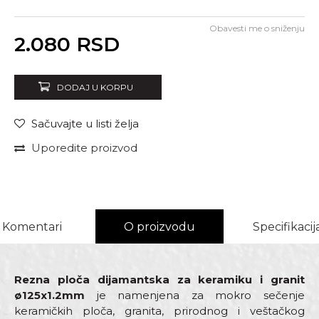
Obavesti me o sniženju
Unesi količinu
2.080
RSD
DODAJ U KORPU
Sačuvajte u listi želja
Uporedite proizvod
Komentari
O proizvodu
Specifikacij
Rezna ploča dijamantska za keramiku i granit
ø125x1.2mm
je namenjena za mokro sečenje
keramičkih ploča, granita, prirodnog i veštačkog