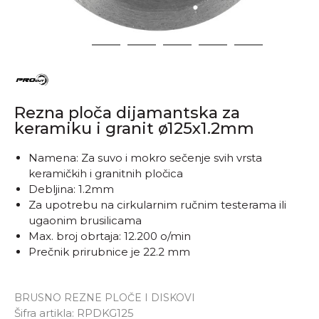
1
2
3
4
5
6
Rezna ploča dijamantska za
keramiku i granit ø125x1.2mm
Namena: Za suvo i mokro sečenje svih vrsta
keramičkih i granitnih pločica
Debljina: 1.2mm
Za upotrebu na cirkularnim ručnim testerama ili
ugaonim brusilicama
Max. broj obrtaja: 12.200 o/min
Prečnik prirubnice je 22.2 mm
BRUSNO REZNE PLOČE I DISKOVI
Šifra artikla:
RPDKG125