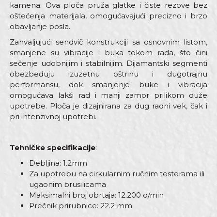
kamena. Ova ploča pruža glatke i čiste rezove bez
oštećenja materijala, omogućavajući precizno i brzo
obavljanje posla.
Zahvaljujući sendvič konstrukciji sa osnovnim listom,
smanjene su vibracije i buka tokom rada, što čini
sečenje udobnijim i stabilnijim. Dijamantski segmenti
obezbeđuju izuzetnu oštrinu i dugotrajnu
performansu, dok smanjenje buke i vibracija
omogućava lakši rad i manji zamor prilikom duže
upotrebe. Ploča je dizajnirana za dug radni vek, čak i
pri intenzivnoj upotrebi.
Tehničke specifikacije
:
Debljina: 1.2mm
Za upotrebu na cirkularnim ručnim testerama ili
ugaonim brusilicama
Maksimalni broj obrtaja: 12.200 o/min
Prečnik prirubnice: 22.2 mm