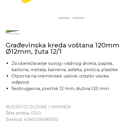
1
2
3
Građevinska kreda voštana 120mm
Ø12mm, žuta 12/1
Za obeležavanje suvog i vlažnog drveta, papira,
kartona, metala, kamena, asfalta, pločica, plastike
Otporna na vremenske uslove, izrazito visoka
vidljivost
Šestougaona, prečnik 12 mm, dužina 120 mm
BLEISPITZ OLOVKE I MARKERI
Šifra artikla:
0150
Barkod:
4260036580150