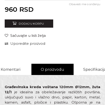
Obavesti me o sniženju
Unesi količinu
960
RSD
DODAJ U KORPU
Sačuvajte u listi želja
Uporedite proizvod
Komentari
O proizvodu
Specifikacij
Građevinska kreda voštana 120mm Ø12mm, žuta
12/1
je idealna za obeležavanje različitih površina,
uključujući suvo i vlažno drvo, papir, karton, metal,
kamen, asfalt, pločice i plastiku. Otporna je na