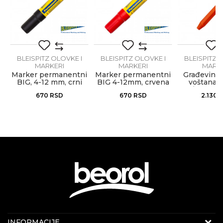
Anti-spam zaštita - izračunajte koliko je 6 - 1 :
POŠALJI
BLEISPITZ OLOVKE I
BLEISPITZ OLOVKE I
BLEISPITZ 
MARKERI
MARKERI
MARKE
i
Marker permanentni
Marker permanentni
Građevinsk
BIG, 4-12 mm, crni
BIG 4-12mm, crvena
voštana
Ø12mm, c
670
RSD
670
RSD
2.130
fluorescen
KONTAKT PODACI
INFORMACIJE