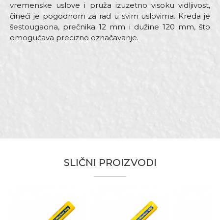
vremenske uslove i pruža izuzetno visoku vidljivost,
čineći je pogodnom za rad u svim uslovima. Kreda je
šestougaona, prečnika 12 mm i dužine 120 mm, što
omogućava precizno označavanje.
Karakteristika
Vrednost
Ime/Nadimak
Kategorija
BLEISPITZ olovke i markeri
Boja
Žuta
Email adresa
Armirači, Kamenoresci, Monteri,
Zanati
Tesari, Zidari
Brendovi
Bleispitz
Poruka
SLIČNI PROIZVODI