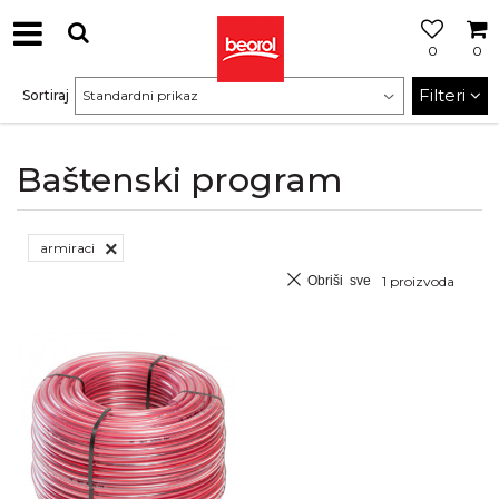
0
0
Filteri
Sortiraj
Baštenski program
armiraci
Obriši sve
1
proizvoda