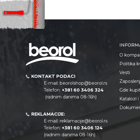
INFORM
O kompan
Politika 
Vesti
KONTAKT PODACI
Zaposlen
E-mail:
beorolshop@beorol.rs
Telefon:
+381 60 3406 324
Gde kupiti
(radnim danima 08-16h)
Katalozi 
Dokument
REKLAMACIJE:
E-mail:
reklamacije@beorol.rs
Telefon:
+381
60 3406 124
(radnim danima 08-16h)