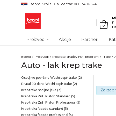
Beorol Srbija
Call centar: 060 3406 324
M
Pr
Fi
Proizvodi
Akcije
Partneri
Kat
Beorol
Proizvodi
Molersko-građevinski program
Trake
A
Auto - lak krep trake
Osetljive površine Washi papir trake
(2)
Brutal 90 dana Washi papir trake
(2)
Za izabr
Krep trake spoljne jake
(3)
Krep traka Zid i Plafon Standard
(5)
Krep traka Zid i Plafon Professional
(5)
Krep traka facade standard
(5)
Krep traka facade professional
(5)