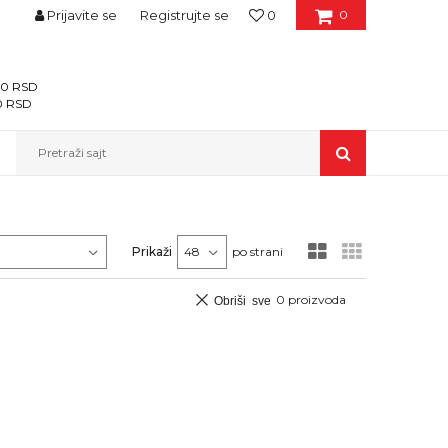
Prijavite se
Registrujte se
0
0
400 RSD
00 RSD
Pretraži sajt
Prikaži
po strani
0
proizvoda
Obriši sve