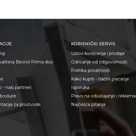
ACIJE
KORISNIČKI SERVIS
iji
Uslovi korišćenja i prodaje
kvaliteta Beorol Prima doo
Odricanje od odgovornosti
Politika privatnosti
je
Kako kupiti - načini plaćanja
 - naši partneri
Isporuka
i brošure
Pravo na odustajanje i reklama
acija za proizvode
Najčešća pitanja