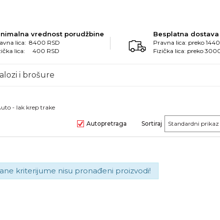
inimalna vrednost porudžbine
Besplatna dostava
avna lica: 8400 RSD
Pravna lica: preko 14
zička lica: 400 RSD
Fizička lica: preko 30
alozi i brošure
uto - lak krep trake
Autopretraga
Sortiraj
ane kriterijume nisu pronađeni proizvodi!