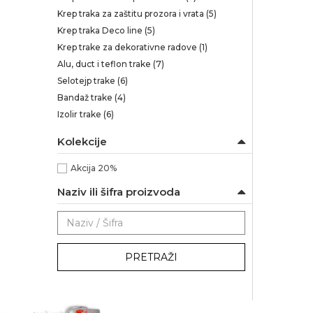
Krep traka za zaštitu prozora i vrata
(5)
Krep traka Deco line
(5)
Krep trake za dekorativne radove
(1)
Alu, duct i teflon trake
(7)
Selotejp trake
(6)
Bandaž trake
(4)
Izolir trake
(6)
Kolekcije
Akcija 20%
Naziv ili šifra proizvoda
PRETRAŽI