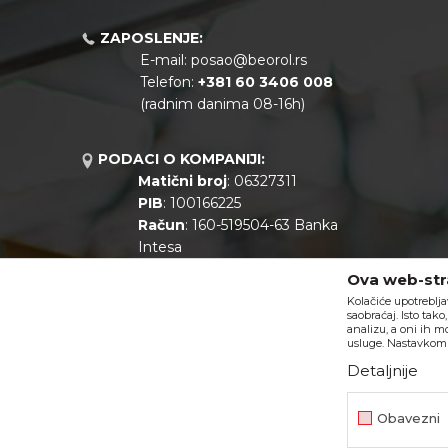
ZAPOSLENJE:
E-mail:
posao@beorol.rs
Telefon:
+381
60 3406 008
(radnim danima 08-16h)
PODACI O KOMPANIJI:
Matični broj
: 06327311
PIB
: 100166225
Račun
: 160-519504-63 Banka
Intesa
Call centar
: +381 11 44 10 147
Ova web-stra
Kolačiće upotreblja
saobraćaj. Isto tak
analizu, a oni ih m
usluge. Nastavkom k
Detaljnije
Obavezni
Nastojimo da budemo što precizniji u opisu proizvoda, prikazu s