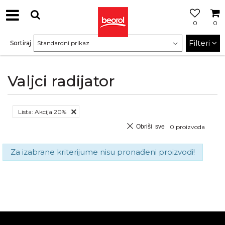
0
0
Filteri
Sortiraj
Valjci radijator
Lista: Akcija 20%
Obriši sve
0
proizvoda
Za izabrane kriterijume nisu pronađeni proizvodi!