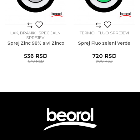
LAK, BRANIK I SPECIJALNI
TERMO I FLUO SPREJEVI
SPREJEVI
Sprej Zinc 98% sivi Zinco
Sprej Fluo zeleni Verde
536
RSD
720
RSD
670
RSD
900
RSD