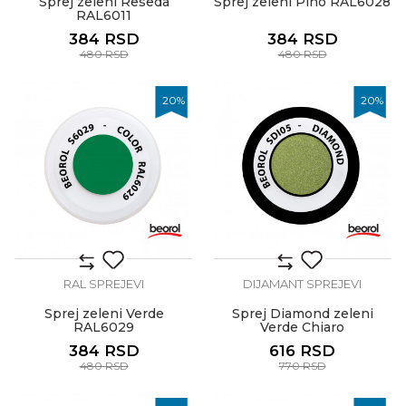
Sprej zeleni Reseda
Sprej zeleni Pino RAL6028
RAL6011
384
RSD
384
RSD
480
RSD
480
RSD
20
%
20
%
RAL SPREJEVI
DIJAMANT SPREJEVI
Sprej zeleni Verde
Sprej Diamond zeleni
RAL6029
Verde Chiaro
384
RSD
616
RSD
480
RSD
770
RSD