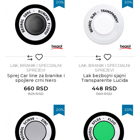
20
%
20
%
LAK, BRANIK I SPECIJALNI
LAK, BRANIK I SPECIJALNI
SPREJEVI
SPREJEVI
Sprej Car line za branike i
Lak bezbojni sjajni
spojlere crni Nero
Transparente Lucida
660
RSD
448
RSD
825
RSD
560
RSD
20
%
20
%