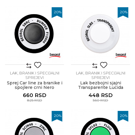
20
%
20
%
LAK, BRANIK I SPECIJALNI
LAK, BRANIK I SPECIJALNI
SPREJEVI
SPREJEVI
Sprej Car line za branike i
Lak bezbojni sjajni
spojlere crni Nero
Transparente Lucida
660
RSD
448
RSD
825
RSD
560
RSD
20
%
20
%