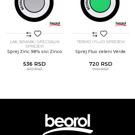
LAK, BRANIK I SPECIJALNI
TERMO I FLUO SPREJEVI
SPREJEVI
Sprej Zinc 98% sivi Zinco
Sprej Fluo zeleni Verde
536
RSD
720
RSD
670
RSD
900
RSD