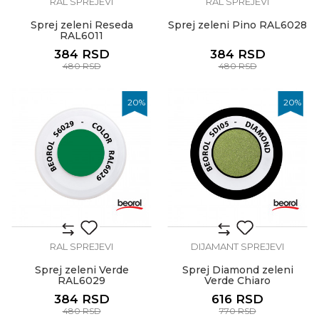
RAL SPREJEVI
RAL SPREJEVI
Sprej zeleni Reseda
Sprej zeleni Pino RAL6028
RAL6011
384
RSD
384
RSD
480
RSD
480
RSD
20
%
20
%
RAL SPREJEVI
DIJAMANT SPREJEVI
Sprej zeleni Verde
Sprej Diamond zeleni
RAL6029
Verde Chiaro
384
RSD
616
RSD
480
RSD
770
RSD