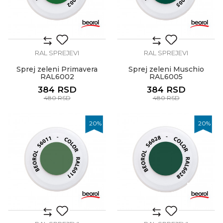
RAL SPREJEVI
RAL SPREJEVI
Sprej zeleni Primavera
Sprej zeleni Muschio
RAL6002
RAL6005
384
RSD
384
RSD
480
RSD
480
RSD
20
%
20
%