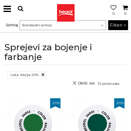
0
0
Filteri
Sortiraj
Sprejevi za bojenje i
farbanje
Lista: Akcija 20%
Obriši sve
10
proizvoda
20
%
20
%