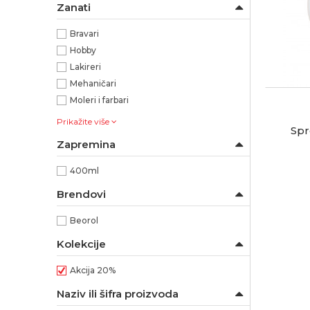
Zanati
Bravari
Hobby
Lakireri
Mehaničari
Moleri i farbari
Prikažite više
Spr
Zapremina
400ml
Brendovi
Beorol
Kolekcije
Akcija 20%
Naziv ili šifra proizvoda