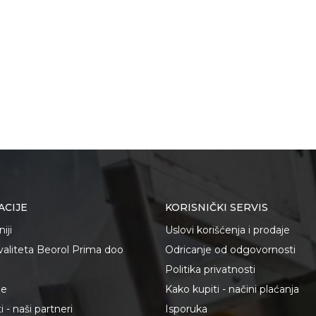
ACIJE
KORISNIČKI SERVIS
iji
Uslovi korišćenja i prodaje
kvaliteta Beorol Prima doo
Odricanje od odgovornosti
Politika privatnosti
je
Kako kupiti - načini plaćanja
 - naši partneri
Isporuka