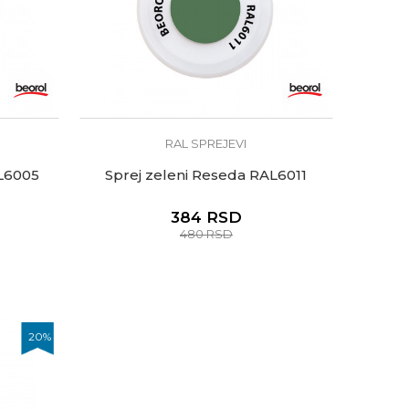
RAL SPREJEVI
AL6005
Sprej zeleni Reseda RAL6011
384
RSD
480
RSD
20
%