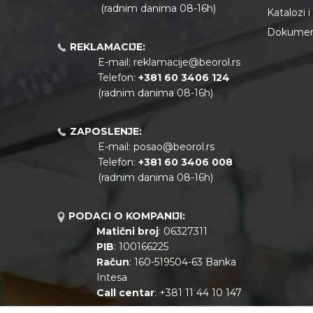
(radnim danima 08-16h)
Katalozi 
Dokument
REKLAMACIJE:
E-mail:
reklamacije@beorol.rs
Telefon:
+381
60 3406 124
(radnim danima 08-16h)
ZAPOSLENJE:
E-mail:
posao@beorol.rs
Telefon:
+381
60 3406 008
(radnim danima 08-16h)
PODACI O KOMPANIJI:
Matični broj
: 06327311
PIB
: 100166225
Račun
: 160-519504-63 Banka
Intesa
Call centar
: +381 11 44 10 147