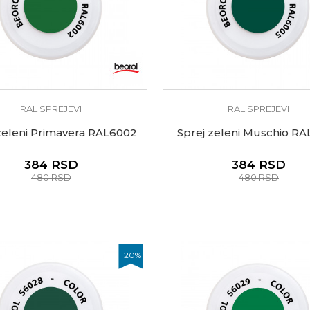
RAL SPREJEVI
RAL SPREJEVI
zeleni Primavera RAL6002
Sprej zeleni Muschio R
384
RSD
384
RSD
480
RSD
480
RSD
20
%