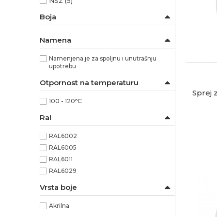
NSZ
(5)
Boja
Namena
Namenjena je za spoljnu i unutrašnju
upotrebu
Otpornost na temperaturu
Sprej 
100 - 120ᵒC
Ral
RAL6002
RAL6005
RAL6011
RAL6029
Vrsta boje
Akrilna