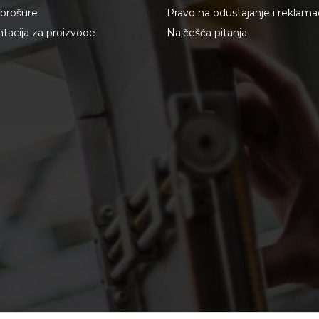
i brošure
Pravo na odustajanje i reklama
acija za proizvode
Najčešća pitanja