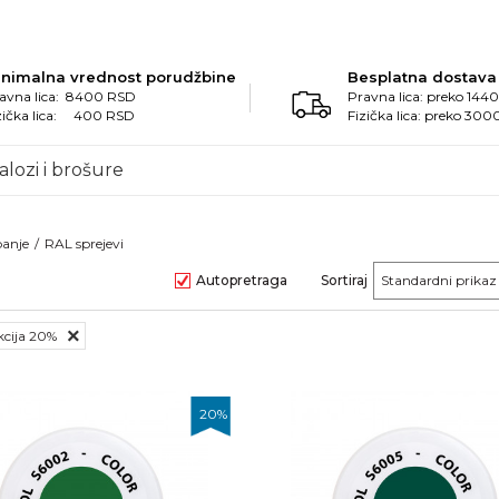
inimalna vrednost porudžbine
Besplatna dostava
avna lica: 8400 RSD
Pravna lica: preko 14
zička lica: 400 RSD
Fizička lica: preko 30
alozi i brošure
banje
RAL sprejevi
Autopretraga
Sortiraj
Akcija 20%
20
%