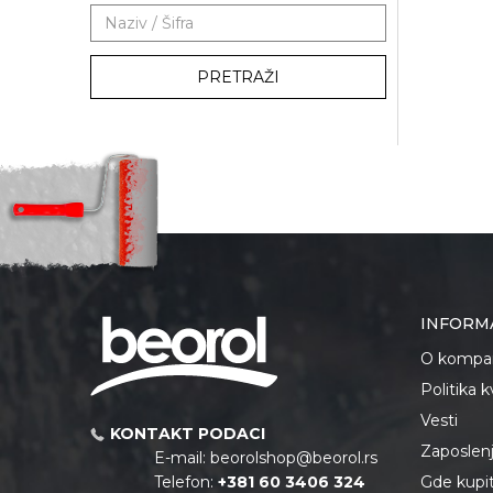
PRETRAŽI
INFORM
O kompan
Politika 
Vesti
KONTAKT PODACI
Zaposlen
E-mail:
beorolshop@beorol.rs
Telefon:
+381 60 3406 324
Gde kupiti