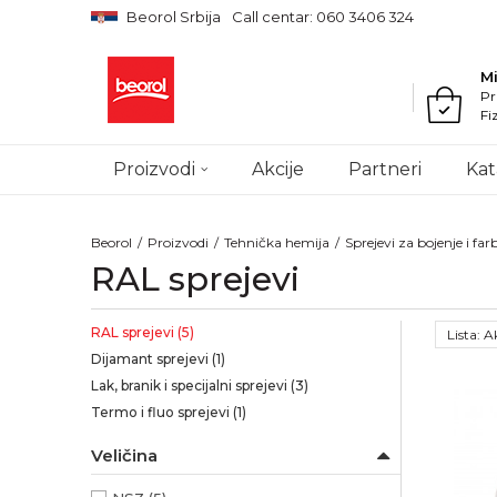
Beorol Srbija
Call centar: 060 3406 324
M
Pr
Fi
Proizvodi
Akcije
Partneri
Kat
Beorol
Proizvodi
Tehnička hemija
Sprejevi za bojenje i far
RAL sprejevi
RAL sprejevi
(5)
Lista: 
Dijamant sprejevi
(1)
Lak, branik i specijalni sprejevi
(3)
Termo i fluo sprejevi
(1)
Veličina