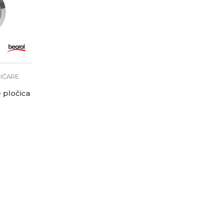
MIČARE
 pločica