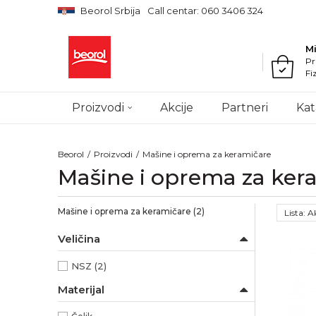
Beorol Srbija
Call centar: 060 3406 324
M
Pr
Fi
Proizvodi
Akcije
Partneri
Kat
Beorol
Proizvodi
Mašine i oprema za keramičare
Mašine i oprema za ker
Mašine i oprema za keramičare
(2)
Lista: 
Veličina
NSZ
(2)
Materijal