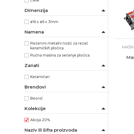
Čelik
Dimenzija
ø16 x ø6 x 3mm
Namena
Rezervni metalni nožić za rezač
MAŠIN
keramičkih pločica
Ručna mašina za sečenje pločica
Maš
Zanati
Keramičari
Brendovi
Beorol
Kolekcije
Akcija 20%
Naziv ili šifra proizvoda