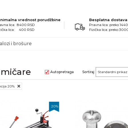
inimalna vrednost porudžbine
Besplatna dostava
avna lica: 8400 RSD
Pravna lica: preko 14
zička lica: 400 RSD
Fizička lica: preko 30
alozi i brošure
amičare
Autopretraga
Sortiraj
Akcija 20%
20
%