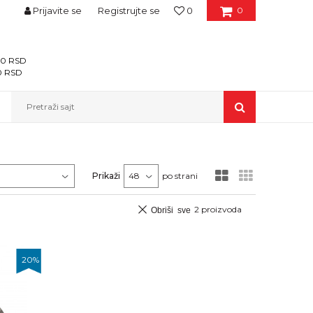
Prijavite se
Registrujte se
0
0
400 RSD
00 RSD
Pretraži sajt
Prikaži
po strani
2
proizvoda
Obriši sve
20
%