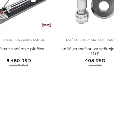
E I OPREMA ZA KERAMIČARE
MAŠINE I OPREMA ZA KERA
ina za sečenje pločica
Nožić za mašinu za sečenje
MSP
8.480
RSD
408
RSD
10.600
RSD
510
RSD