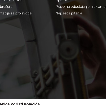
 - naši partneri
Isporuka
i brošure
Pravo na odustajanje i reklama
acija za proizvode
Najčešća pitanja
nica koristi kolačiće