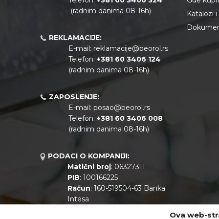
Telefon:
+381 60 3406 324
Gde kupiti
(radnim danima 08-16h)
Katalozi 
Dokument
REKLAMACIJE:
E-mail:
reklamacije@beorol.rs
Telefon:
+381
60 3406 124
(radnim danima 08-16h)
ZAPOSLENJE:
E-mail:
posao@beorol.rs
Telefon:
+381
60 3406 008
(radnim danima 08-16h)
PODACI O KOMPANIJI:
Matični broj
: 06327311
PIB
: 100166225
Račun
: 160-519504-63 Banka
Intesa
Call centar
: +381 11 44 10 147
Ova web-stra