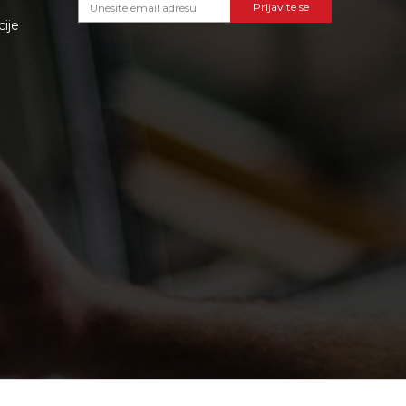
Prijavite se
cije