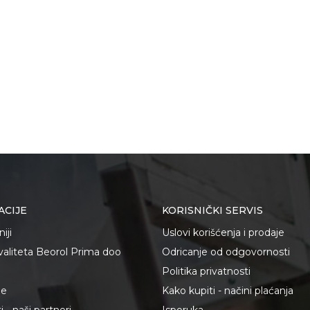
ACIJE
KORISNIČKI SERVIS
iji
Uslovi korišćenja i prodaje
kvaliteta Beorol Prima doo
Odricanje od odgovornosti
Politika privatnosti
je
Kako kupiti - načini plaćanja