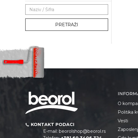
PRETRAŽI
INFORM
O kompan
Politika 
Vesti
KONTAKT PODACI
Zaposlen
E-mail:
beorolshop@beorol.rs