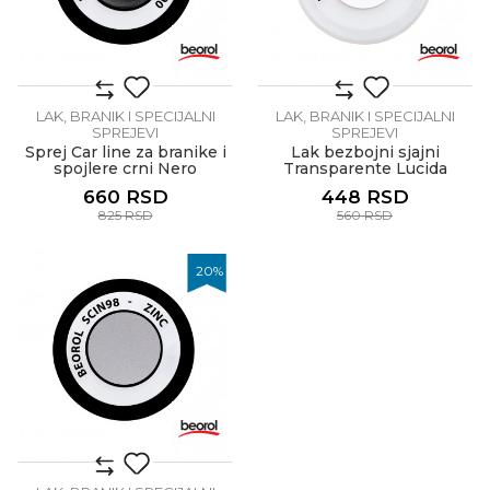
LAK, BRANIK I SPECIJALNI
LAK, BRANIK I SPECIJALNI
SPREJEVI
SPREJEVI
Sprej Car line za branike i
Lak bezbojni sjajni
spojlere crni Nero
Transparente Lucida
660
RSD
448
RSD
825
RSD
560
RSD
20
%