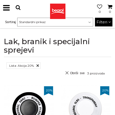
0
0
Filteri
Sortiraj
Lak, branik i specijalni
sprejevi
Lista: Akcija 20%
Obriši sve
3
proizvoda
20
%
20
%