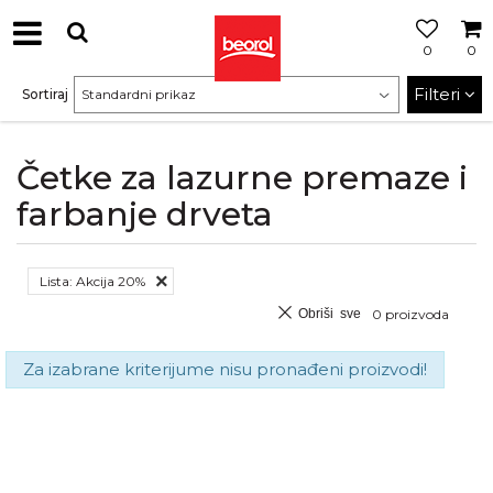
0
0
Filteri
Sortiraj
Četke za lazurne premaze i
farbanje drveta
Lista: Akcija 20%
Obriši sve
0
proizvoda
Za izabrane kriterijume nisu pronađeni proizvodi!