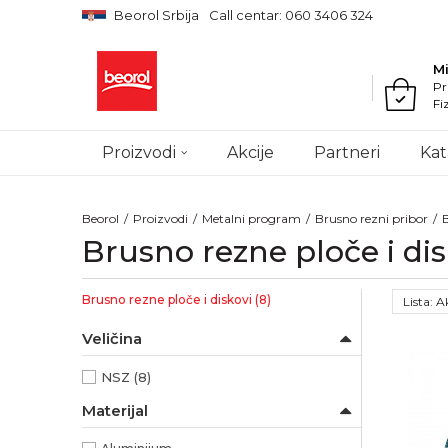
Beorol Srbija
Call centar: 060 3406 324
M
Pr
Fi
Proizvodi
Akcije
Partneri
Kat
Beorol
Proizvodi
Metalni program
Brusno rezni pribor
B
Brusno rezne ploče i dis
Brusno rezne ploče i diskovi
(8)
Lista: 
Veličina
NSZ
(8)
Materijal