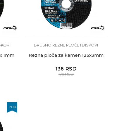
SKOVI
BRUSNO REZNE PLOČE I DISKOVI
5 x 1mm
Rezna ploča za kamen 125x3mm
136
RSD
170
RSD
20
%