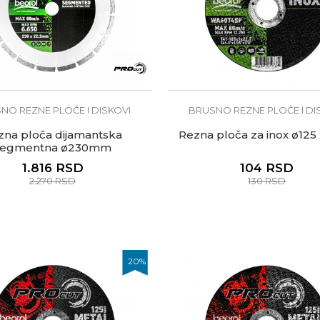
NO REZNE PLOČE I DISKOVI
BRUSNO REZNE PLOČE I DI
zna ploča dijamantska
Rezna ploča za inox ø12
segmentna ø230mm
1.816
RSD
104
RSD
2.270
RSD
130
RSD
20
%