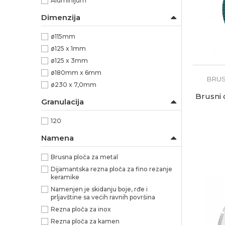
Aluminijum
Dimenzija
ø115mm
ø125 x 1mm
ø125 x 3mm
ø180mm x 6mm
BRUS
ø230 x 7,0mm
Brusni 
Granulacija
120
Namena
Brusna ploča za metal
Dijamantska rezna ploča za fino rezanje
keramike
Namenjen je skidanju boje, rđe i
prljavštine sa većih ravnih površina
Rezna ploča za inox
Rezna ploča za kamen