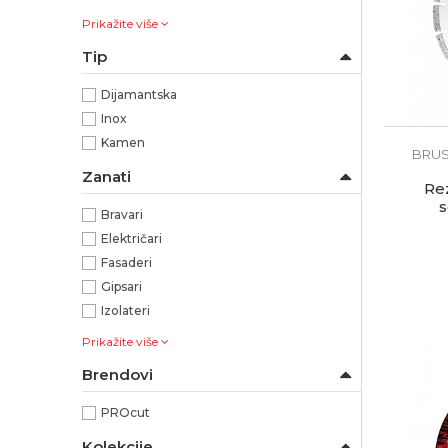
Prikažite više
Tip
Dijamantska
Inox
Kamen
BRUS
Zanati
Re
Bravari
Električari
Fasaderi
Gipsari
Izolateri
Prikažite više
Brendovi
PROcut
Kolekcije