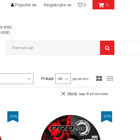
Prijavite se
Registrujte se
0
0
400 RSD
00 RSD
Pretraži sajt
Prikaži
po strani
8
proizvoda
Obriši sve
20
%
20
%