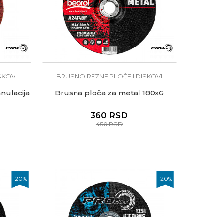
SKOVI
BRUSNO REZNE PLOČE I DISKOVI
nulacija
Brusna ploča za metal 180x6
360
RSD
450
RSD
20
%
20
%