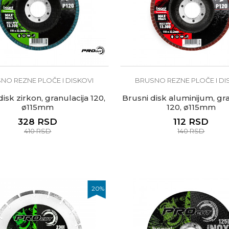
NO REZNE PLOČE I DISKOVI
BRUSNO REZNE PLOČE I DI
disk zirkon, granulacija 120,
Brusni disk aluminijum, gra
ø115mm
120, ø115mm
328
RSD
112
RSD
410
RSD
140
RSD
20
%