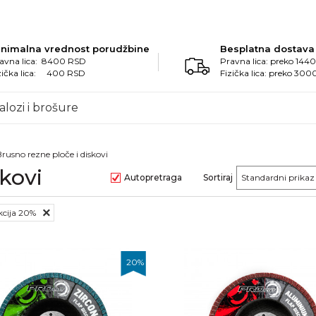
inimalna vrednost porudžbine
Besplatna dostava
avna lica: 8400 RSD
Pravna lica: preko 14
zička lica: 400 RSD
Fizička lica: preko 30
alozi i brošure
rusno rezne ploče i diskovi
kovi
Autopretraga
Sortiraj
Akcija 20%
20
%