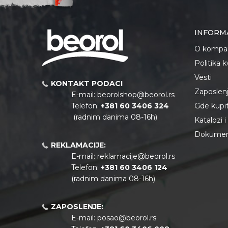
INFORM
O kompan
Politika 
Vesti
KONTAKT PODACI
Zaposlen
E-mail:
beorolshop@beorol.rs
Telefon:
+381 60 3406 324
Gde kupiti
(radnim danima 08-16h)
Katalozi 
Dokument
REKLAMACIJE:
E-mail:
reklamacije@beorol.rs
Telefon:
+381
60 3406 124
(radnim danima 08-16h)
ZAPOSLENJE:
E-mail:
posao@beorol.rs