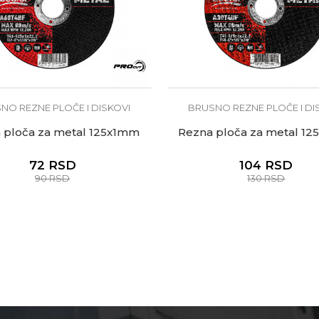
NO REZNE PLOČE I DISKOVI
BRUSNO REZNE PLOČE I DI
 ploča za metal 125x1mm
Rezna ploča za metal 1
72
RSD
104
RSD
90
RSD
130
RSD